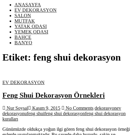
ANASAYFA
EV DEKORASYON
SALON
MUTFAK
YATAK ODASI
YEMEK ODASI
BAHÇE
BANYO
Etiket:
feng shui dekorasyon
EV DEKORASYON
Feng Shui Dekorasyon Örnekleri
Nur Soysal
Kasım 9, 2015
No Comments
dekorasyon
ev
dekorasyonu
feng shui
feng shui dekorasyon
feng shui dekorasyon
kuralları
Günümüzde oldukça yoğun ilgi gören feng shui dekorasyon örneği
evlerde uygulanmaktadır. Bu sayede daha huzurlu, sakin ve