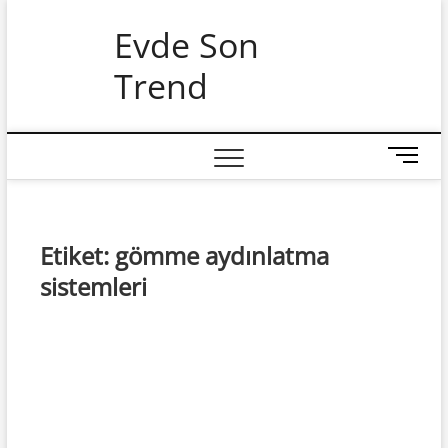
Skip
Evde Son
to
content
Trend
M
e
n
u
B
Etiket:
gömme aydınlatma
u
sistemleri
t
t
o
n