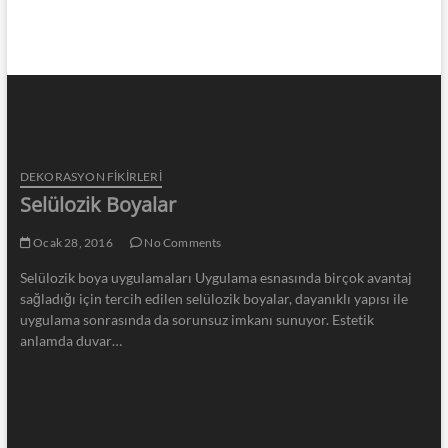
DEKORASYON FİKİRLERİ
Selülozik Boyalar
Ocak 28, 2016
No Comments
Selülozik boya uygulamaları Uygulama esnasında birçok avantaj
sağladığı için tercih edilen selülozik boyalar, dayanıklı yapısı ile
uygulama sonrasında da sorunsuz imkanı sunuyor. Estetik
anlamda duvar…