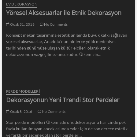
EV DEKORASYON
Yöresel Aksesuarlar ile Etnik Dekorasyon
Ocak 31, 2016
No Comments
Konsept mekan tasarımına estetik anlamda büyük katkı sağlayan
yöresel aksesuarlar, Anadolu’nun binlerce yıllık medeniyet
tarihinden günümüze ulaşan kültür elçileri olarak etnik
dekorasyonun vazgeçilmez unsurudur. Ülkemizin…
PERDE MODELLERI
Dekorasyonun Yeni Trendi Stor Perdeler
Ocak 8, 2016
No Comments
Stor perde modelleri Ülkemizde ofis dekorasyonu haricinde pek
fazla kullanılmayan ancak aslında evler için de son derece estetik
ve farklı bir seçenek olan stor perdeler…