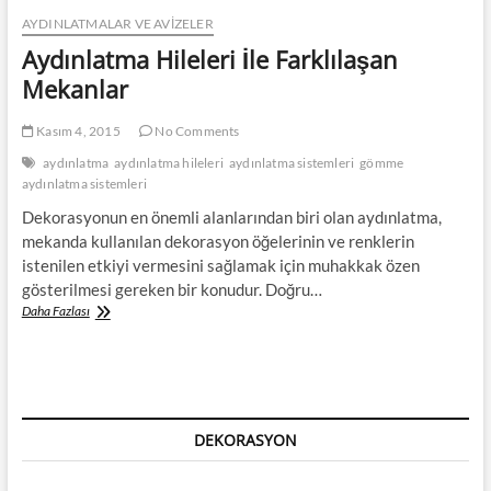
AYDINLATMALAR VE AVIZELER
Aydınlatma Hileleri İle Farklılaşan
Mekanlar
Kasım 4, 2015
No Comments
aydınlatma
aydınlatma hileleri
aydınlatma sistemleri
gömme
aydınlatma sistemleri
Dekorasyonun en önemli alanlarından biri olan aydınlatma,
mekanda kullanılan dekorasyon öğelerinin ve renklerin
istenilen etkiyi vermesini sağlamak için muhakkak özen
gösterilmesi gereken bir konudur. Doğru…
Aydınlatma
Daha Fazlası
Hileleri
İle
Farklılaşan
Mekanlar
DEKORASYON