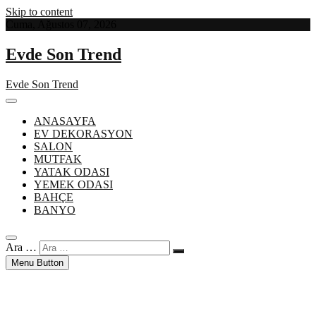
Skip to content
Cuma, Ağustos 07, 2026
Evde Son Trend
Evde Son Trend
ANASAYFA
EV DEKORASYON
SALON
MUTFAK
YATAK ODASI
YEMEK ODASI
BAHÇE
BANYO
Ara …
Menu Button