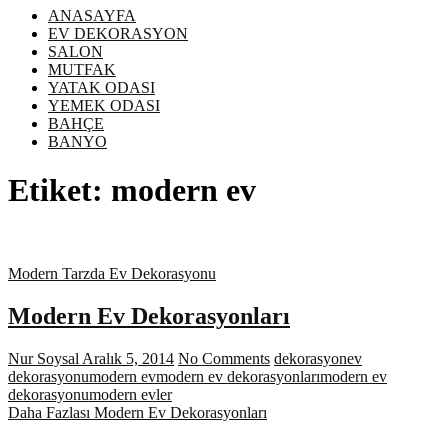
ANASAYFA
EV DEKORASYON
SALON
MUTFAK
YATAK ODASI
YEMEK ODASI
BAHÇE
BANYO
Etiket:
modern ev
Modern Tarzda Ev Dekorasyonu
Modern Ev Dekorasyonları
Nur Soysal
Aralık 5, 2014
No Comments
dekorasyon
ev
dekorasyonu
modern ev
modern ev dekorasyonları
modern ev
dekorasyonu
modern evler
Daha Fazlası
Modern Ev Dekorasyonları