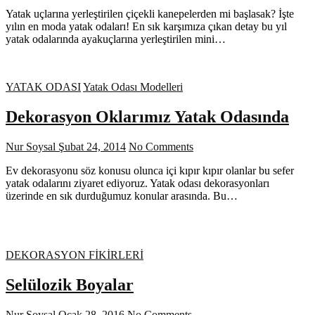
Yatak uçlarına yerleştirilen çiçekli kanepelerden mi başlasak? İşte
yılın en moda yatak odaları! En sık karşımıza çıkan detay bu yıl
yatak odalarında ayakuçlarına yerleştirilen mini…
YATAK ODASI
Yatak Odası Modelleri
Dekorasyon Oklarımız Yatak Odasında
Nur Soysal
Şubat 24, 2014
No Comments
Ev dekorasyonu söz konusu olunca içi kıpır kıpır olanlar bu sefer
yatak odalarını ziyaret ediyoruz. Yatak odası dekorasyonları
üzerinde en sık durduğumuz konular arasında. Bu…
DEKORASYON FİKİRLERİ
Selülozik Boyalar
Nur Soysal
Ocak 28, 2016
No Comments