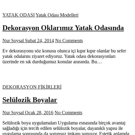
YATAK ODASI
Yatak Odası Modelleri
Dekorasyon Oklarımız Yatak Odasında
Nur Soysal
Şubat 24, 2014
No Comments
Ev dekorasyonu söz konusu olunca içi kıpır kıpır olanlar bu sefer
yatak odalarını ziyaret ediyoruz. Yatak odası dekorasyonları
üzerinde en sık durduğumuz konular arasında. Bu…
DEKORASYON FİKİRLERİ
Selülozik Boyalar
Nur Soysal
Ocak 28, 2016
No Comments
Selülozik boya uygulamaları Uygulama esnasında birçok avantaj
sağladığı için tercih edilen selülozik boyalar, dayanıklı yapısı ile
uygulama sonrasında da sorunsuz imkanı sunuyor. Estetik anlamda