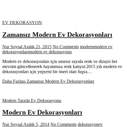
EV DEKORASYON
Zamansız Modern Ev Dekorasyonları
Nur Soysal
Aralık 21, 2015
No Comments
modern
modern ev
dekorasyonları
modern ev dekorasyonu
Modern ev dekorasyonları için sınırsız sayıda renk ve dizayn her
mevsim güncellenerek hayatımıza renk katıyor.2015 yılı modern ev
dekorasyonları için yepyeni bir öneri olan fuşya…
Daha Fazlası
Zamansız Modern Ev Dekorasyonları
Modern Tarzda Ev Dekorasyonu
Modern Ev Dekorasyonları
Nur Soysal
Aralık 5, 2014
No Comments
dekorasyon
ev