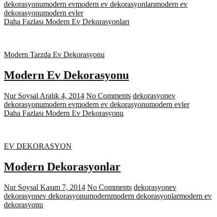
dekorasyonu
modern ev
modern ev dekorasyonları
modern ev
dekorasyonu
modern evler
Daha Fazlası
Modern Ev Dekorasyonları
Modern Tarzda Ev Dekorasyonu
Modern Ev Dekorasyonu
Nur Soysal
Aralık 4, 2014
No Comments
dekorasyon
ev
dekorasyonu
modern ev
modern ev dekorasyonu
modern evler
Daha Fazlası
Modern Ev Dekorasyonu
EV DEKORASYON
Modern Dekorasyonlar
Nur Soysal
Kasım 7, 2014
No Comments
dekorasyon
ev
dekorasyon
ev dekorasyonu
modern
modern dekorasyonlar
modern ev
dekorasyonu