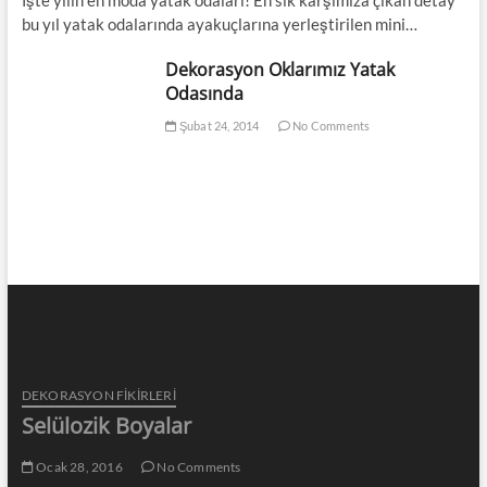
İşte yılın en moda yatak odaları! En sık karşımıza çıkan detay
bu yıl yatak odalarında ayakuçlarına yerleştirilen mini…
Dekorasyon Oklarımız Yatak
Odasında
Şubat 24, 2014
No Comments
DEKORASYON FİKİRLERİ
Selülozik Boyalar
Ocak 28, 2016
No Comments