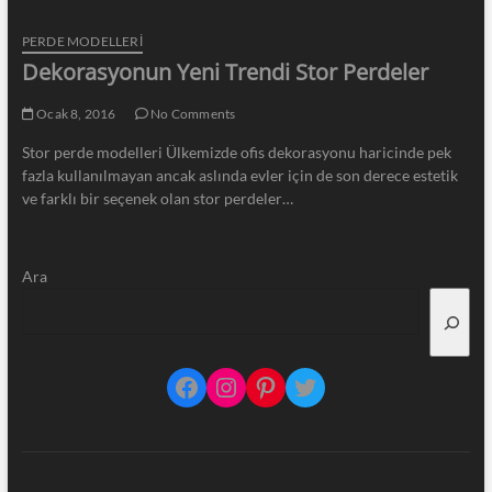
PERDE MODELLERI
Dekorasyonun Yeni Trendi Stor Perdeler
Ocak 8, 2016
No Comments
Stor perde modelleri Ülkemizde ofis dekorasyonu haricinde pek
fazla kullanılmayan ancak aslında evler için de son derece estetik
ve farklı bir seçenek olan stor perdeler…
Ara
Facebook
Instagram
Pinterest
Twitter