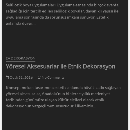
Selülozik boya uygulamaları Uygulama esnasında birçok avantaj
sağladığı için tercih edilen selülozik boyalar, dayanıklı yapısı ile
uygulama sonrasında da sorunsuz imkanı sunuyor. Estetik
anlamda duvar…
EV DEKORASYON
Yöresel Aksesuarlar ile Etnik Dekorasyon
Ocak 31, 2016
No Comments
Konsept mekan tasarımına estetik anlamda büyük katkı sağlayan
yöresel aksesuarlar, Anadolu’nun binlerce yıllık medeniyet
tarihinden günümüze ulaşan kültür elçileri olarak etnik
dekorasyonun vazgeçilmez unsurudur. Ülkemizin…