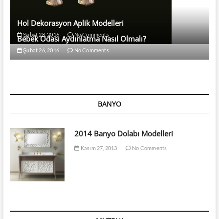
Hol Dekorasyon Aplik Modelleri
Şubat 28, 2016
No Comments
Bebek Odası Aydınlatma Nasıl Olmalı?
Şubat 26, 2016
No Comments
BANYO
2014 Banyo Dolabı Modelleri
Kasım 27, 2013
No Comments