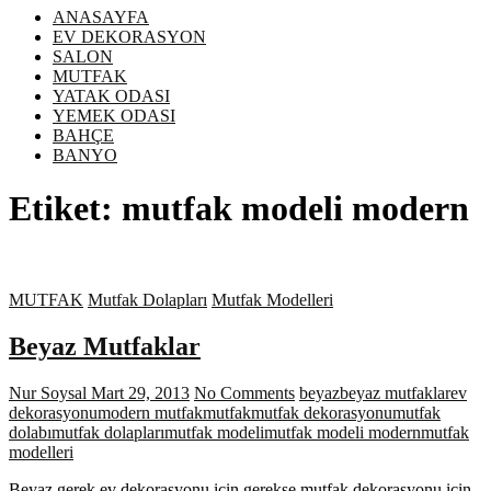
ANASAYFA
EV DEKORASYON
SALON
MUTFAK
YATAK ODASI
YEMEK ODASI
BAHÇE
BANYO
Etiket:
mutfak modeli modern
MUTFAK
Mutfak Dolapları
Mutfak Modelleri
Beyaz Mutfaklar
Nur Soysal
Mart 29, 2013
No Comments
beyaz
beyaz mutfaklar
ev
dekorasyonu
modern mutfak
mutfak
mutfak dekorasyonu
mutfak
dolabı
mutfak dolapları
mutfak modeli
mutfak modeli modern
mutfak
modelleri
Beyaz gerek ev dekorasyonu için gerekse mutfak dekorasyonu için