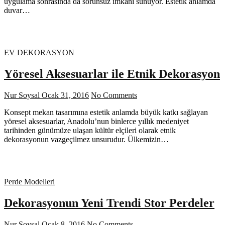
uygulama sonrasında da sorunsuz imkanı sunuyor. Estetik anlamda
duvar…
EV DEKORASYON
Yöresel Aksesuarlar ile Etnik Dekorasyon
Nur Soysal
Ocak 31, 2016
No Comments
Konsept mekan tasarımına estetik anlamda büyük katkı sağlayan
yöresel aksesuarlar, Anadolu’nun binlerce yıllık medeniyet
tarihinden günümüze ulaşan kültür elçileri olarak etnik
dekorasyonun vazgeçilmez unsurudur. Ülkemizin…
Perde Modelleri
Dekorasyonun Yeni Trendi Stor Perdeler
Nur Soysal
Ocak 8, 2016
No Comments