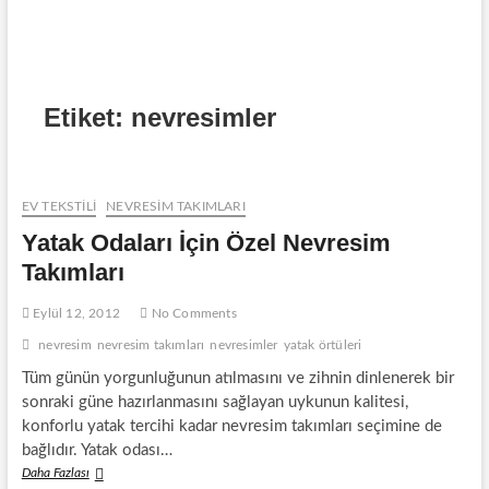
Etiket:
nevresimler
EV TEKSTİLİ
NEVRESIM TAKIMLARI
Yatak Odaları İçin Özel Nevresim
Takımları
Eylül 12, 2012
No Comments
nevresim
nevresim takımları
nevresimler
yatak örtüleri
Tüm günün yorgunluğunun atılmasını ve zihnin dinlenerek bir
sonraki güne hazırlanmasını sağlayan uykunun kalitesi,
konforlu yatak tercihi kadar nevresim takımları seçimine de
bağlıdır. Yatak odası…
Yatak
Daha Fazlası