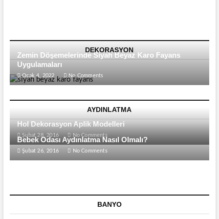
Odaları
İçin
Özel
Nevresim
Takımları
DEKORASYON
Zemin Döşemelerinde Siyah Beyaz Karo Fayans
Uygulamaları
Ocak 4, 2022
No Comments
AYDINLATMA
Hol Dekorasyon Aplik Modelleri
Şubat 28, 2016
No Comments
Bebek Odası Aydınlatma Nasıl Olmalı?
Şubat 26, 2016
No Comments
BANYO