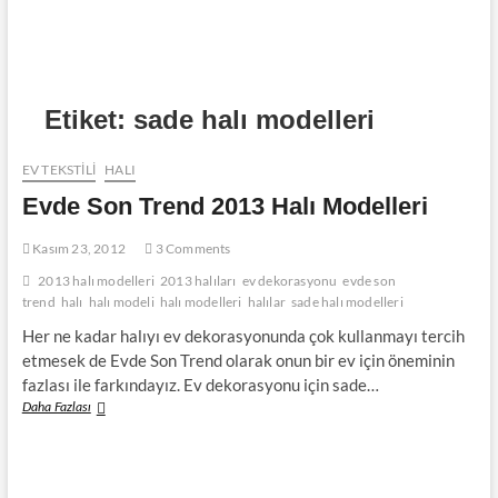
Etiket:
sade halı modelleri
EV TEKSTİLİ
HALI
Evde Son Trend 2013 Halı Modelleri
Kasım 23, 2012
3 Comments
2013 halı modelleri
2013 halıları
ev dekorasyonu
evde son
trend
halı
halı modeli
halı modelleri
halılar
sade halı modelleri
Her ne kadar halıyı ev dekorasyonunda çok kullanmayı tercih
etmesek de Evde Son Trend olarak onun bir ev için öneminin
fazlası ile farkındayız. Ev dekorasyonu için sade…
Evde
Daha Fazlası
Son
Trend
2013
Halı