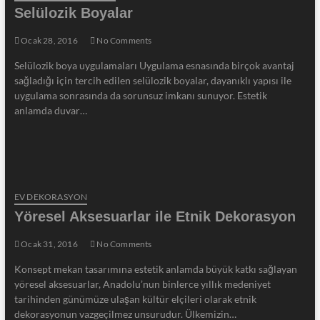
Selülozik Boyalar
Ocak 28, 2016
No Comments
Selülozik boya uygulamaları Uygulama esnasında birçok avantaj
sağladığı için tercih edilen selülozik boyalar, dayanıklı yapısı ile
uygulama sonrasında da sorunsuz imkanı sunuyor. Estetik
anlamda duvar…
EV DEKORASYON
Yöresel Aksesuarlar ile Etnik Dekorasyon
Ocak 31, 2016
No Comments
Konsept mekan tasarımına estetik anlamda büyük katkı sağlayan
yöresel aksesuarlar, Anadolu’nun binlerce yıllık medeniyet
tarihinden günümüze ulaşan kültür elçileri olarak etnik
dekorasyonun vazgeçilmez unsurudur. Ülkemizin…