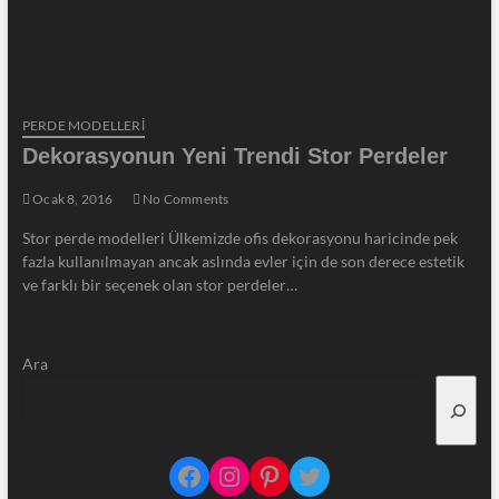
PERDE MODELLERI
Dekorasyonun Yeni Trendi Stor Perdeler
Ocak 8, 2016
No Comments
Stor perde modelleri Ülkemizde ofis dekorasyonu haricinde pek
fazla kullanılmayan ancak aslında evler için de son derece estetik
ve farklı bir seçenek olan stor perdeler…
Ara
Facebook
Instagram
Pinterest
Twitter