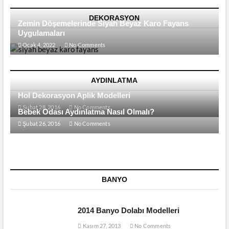
Modelleri
DEKORASYON
Zemin Döşemelerinde Siyah Beyaz Karo Fayans
Uygulamaları
Ocak 4, 2022
No Comments
AYDINLATMA
Hol Dekorasyon Aplik Modelleri
Şubat 28, 2016
No Comments
Bebek Odası Aydınlatma Nasıl Olmalı?
Şubat 26, 2016
No Comments
BANYO
2014 Banyo Dolabı Modelleri
Kasım 27, 2013
No Comments