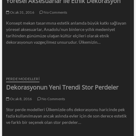
Yöresel Aksesuarlar ile Etnik Dekorasyon
Ocak 31, 2016
No Comments
Konsept mekan tasarımına estetik anlamda büyük katkı sağlayan
yöresel aksesuarlar, Anadolu’nun binlerce yıllık medeniyet
tarihinden günümüze ulaşan kültür elçileri olarak etnik
dekorasyonun vazgeçilmez unsurudur. Ülkemizin…
PERDE MODELLERI
Dekorasyonun Yeni Trendi Stor Perdeler
Ocak 8, 2016
No Comments
Stor perde modelleri Ülkemizde ofis dekorasyonu haricinde pek
fazla kullanılmayan ancak aslında evler için de son derece estetik
ve farklı bir seçenek olan stor perdeler…