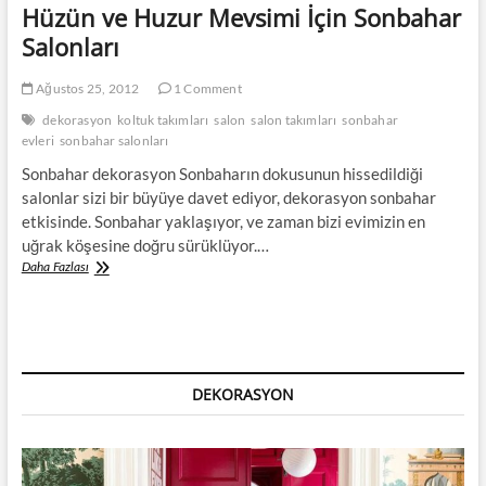
Hüzün ve Huzur Mevsimi İçin Sonbahar
Oturma
Odaları
Salonları
Ağustos 25, 2012
1 Comment
dekorasyon
koltuk takımları
salon
salon takımları
sonbahar
evleri
sonbahar salonları
Sonbahar dekorasyon Sonbaharın dokusunun hissedildiği
salonlar sizi bir büyüye davet ediyor, dekorasyon sonbahar
etkisinde. Sonbahar yaklaşıyor, ve zaman bizi evimizin en
uğrak köşesine doğru sürüklüyor.…
Hüzün
Daha Fazlası
ve
Huzur
Mevsimi
İçin
Sonbahar
Salonları
DEKORASYON