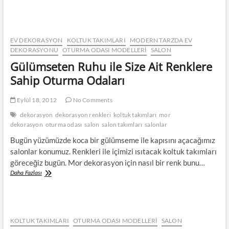
Koltuk
Takımı
ile
Salonunuza
Ana
EV DEKORASYON
KOLTUK TAKIMLARI
MODERN TARZDA EV
Tema
DEKORASYONU
OTURMA ODASI MODELLERI
SALON
Verin
Gülümseten Ruhu ile Size Ait Renklere
Sahip Oturma Odaları
Eylül 18, 2012
No Comments
dekorasyon
dekorasyon renkleri
koltuk takımları
mor
dekorasyon
oturma odası
salon
salon takımları
salonlar
Bugün yüzümüzde koca bir gülümseme ile kapısını açacağımız
salonlar konumuz. Renkleri ile içimizi ısıtacak koltuk takımları
göreceğiz bugün. Mor dekorasyon için nasıl bir renk bunu…
Gülümseten
Daha Fazlası
Ruhu
ile
Size
Ait
Renklere
KOLTUK TAKIMLARI
OTURMA ODASI MODELLERI
SALON
Sahip