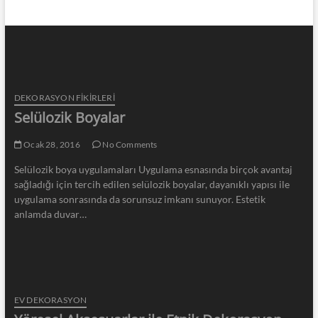
DEKORASYON FİKİRLERİ
Selülozik Boyalar
Ocak 28, 2016
No Comments
Selülozik boya uygulamaları Uygulama esnasında birçok avantaj
sağladığı için tercih edilen selülozik boyalar, dayanıklı yapısı ile
uygulama sonrasında da sorunsuz imkanı sunuyor. Estetik
anlamda duvar…
EV DEKORASYON