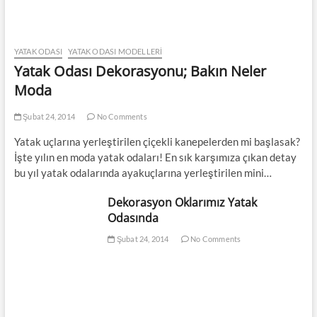
YATAK ODASI
YATAK ODASI MODELLERI
Yatak Odası Dekorasyonu; Bakın Neler
Moda
Şubat 24, 2014
No Comments
Yatak uçlarına yerleştirilen çiçekli kanepelerden mi başlasak?
İşte yılın en moda yatak odaları! En sık karşımıza çıkan detay
bu yıl yatak odalarında ayakuçlarına yerleştirilen mini…
Dekorasyon Oklarımız Yatak
Odasında
Şubat 24, 2014
No Comments