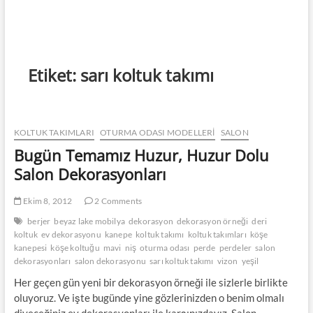
Etiket:
sarı koltuk takımı
KOLTUK TAKIMLARI
OTURMA ODASI MODELLERI
SALON
Bugün Temamız Huzur, Huzur Dolu
Salon Dekorasyonları
Ekim 8, 2012
2 Comments
berjer
beyaz lake mobilya
dekorasyon
dekorasyon örneği
deri
koltuk
ev dekorasyonu
kanepe
koltuk takımı
koltuk takımları
köşe
kanepesi
köşe koltuğu
mavi
niş
oturma odası
perde
perdeler
salon
dekorasyonları
salon dekorasyonu
sarı koltuk takımı
vizon
yeşil
Her geçen gün yeni bir dekorasyon örneği ile sizlerle birlikte
oluyoruz. Ve işte bugünde yine gözlerinizden o benim olmalı