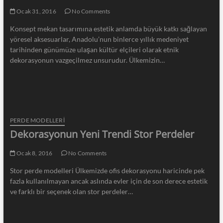
Ocak 31, 2016
No Comments
Konsept mekan tasarımına estetik anlamda büyük katkı sağlayan
yöresel aksesuarlar, Anadolu’nun binlerce yıllık medeniyet
tarihinden günümüze ulaşan kültür elçileri olarak etnik
dekorasyonun vazgeçilmez unsurudur. Ülkemizin…
PERDE MODELLERI
Dekorasyonun Yeni Trendi Stor Perdeler
Ocak 8, 2016
No Comments
Stor perde modelleri Ülkemizde ofis dekorasyonu haricinde pek
fazla kullanılmayan ancak aslında evler için de son derece estetik
ve farklı bir seçenek olan stor perdeler…