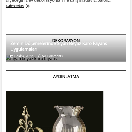
diyeceğiniz ev dekorasyonları ile karşınızdayız. Salon…
Bugün
Daha Fazlası
Temamız
Huzur,
Huzur
Dolu
Salon
Dekorasyonları
DEKORASYON
Zemin Döşemelerinde Siyah Beyaz Karo Fayans
Uygulamaları
Ocak 4, 2022
No Comments
AYDINLATMA