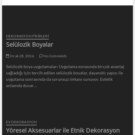
DEKORASYON FİKİRLERİ
Selülozik Boyalar
Ocak 28, 2016
No Comments
Selülozik boya uygulamaları Uygulama esnasında birçok avantaj
sağladığı için tercih edilen selülozik boyalar, dayanıklı yapısı ile
uygulama sonrasında da sorunsuz imkanı sunuyor. Estetik
anlamda duvar…
EV DEKORASYON
Yöresel Aksesuarlar ile Etnik Dekorasyon