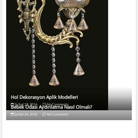
Hol Dekorasyon Aplik Modelleri
Şubat 28, 2016
No Comments
Bebek Odası Aydınlatma Nasıl Olmalı?
Şubat 26, 2016
No Comments