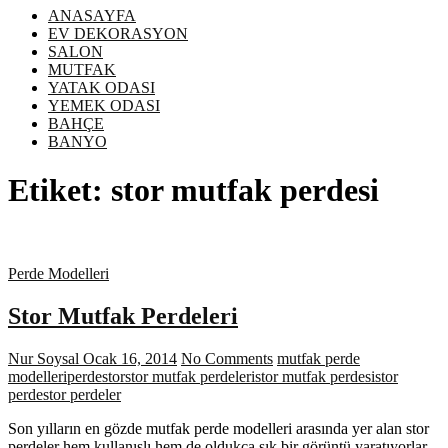
ANASAYFA
EV DEKORASYON
SALON
MUTFAK
YATAK ODASI
YEMEK ODASI
BAHÇE
BANYO
Etiket:
stor mutfak perdesi
Perde Modelleri
Stor Mutfak Perdeleri
Nur Soysal
Ocak 16, 2014
No Comments
mutfak perde
modelleri
perde
stor
stor mutfak perdeleri
stor mutfak perdesi
stor
perde
stor perdeler
Son yılların en gözde mutfak perde modelleri arasında yer alan stor
perdeler hem kullanışlı hem de oldukça şık bir görüntü yaratıyorlar