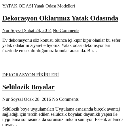
YATAK ODASI
Yatak Odası Modelleri
Dekorasyon Oklarımız Yatak Odasında
Nur Soysal
Şubat 24, 2014
No Comments
Ev dekorasyonu söz konusu olunca içi kıpır kıpır olanlar bu sefer
yatak odalarını ziyaret ediyoruz. Yatak odası dekorasyonları
üzerinde en sık durduğumuz konular arasında. Bu…
DEKORASYON FİKİRLERİ
Selülozik Boyalar
Nur Soysal
Ocak 28, 2016
No Comments
Selülozik boya uygulamaları Uygulama esnasında birçok avantaj
sağladığı için tercih edilen selülozik boyalar, dayanıklı yapısı ile
uygulama sonrasında da sorunsuz imkanı sunuyor. Estetik anlamda
duvar…