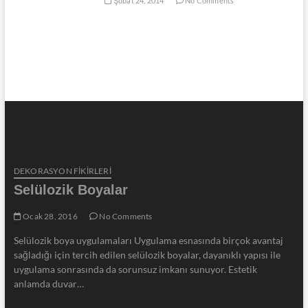
Şubat 24, 2014
No Comments
DEKORASYON FİKİRLERİ
Selülozik Boyalar
Ocak 28, 2016
No Comments
Selülozik boya uygulamaları Uygulama esnasında birçok avantaj
sağladığı için tercih edilen selülozik boyalar, dayanıklı yapısı ile
uygulama sonrasında da sorunsuz imkanı sunuyor. Estetik
anlamda duvar…