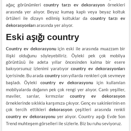
ağaç görünümleri
örnekleri
country tarzı ev dekorasyon
arasında yer alıyor. Beyaz kumaş kaplı veya beyaz koltuk
örtüleri ile dizayn edilmiş koltuklar da
country tarzı ev
arasında yer alıyor.
dekorasyonları
Eski aşığı country
için eski ile arasında muazzam bir
Country ev dekorasyonu
ilişki olduğunu söyleyebiliriz. Öyleki pek çok mobilya
görüntüsü ile adeta yıllar öncesinden kalma bir esere
bakıyorsunuz izlenimi yaratıyor
country ev dekorasyonları
içerisinde. Bu arada
son yıllarda renkleri çok sevmeye
country
başladı. Öyleki
için kullanılan
country ev dekorasyonu
mobilyalarda doğanın pek çok rengi yer alıyor. Canlı yeşiller,
maviler, sarılar, kırmızılar
country ev dekorasyon
örneklerinde sıklıkla karşımıza çıkıyor. Genç ev sakinlerinin en
çok tercih ettikleri
çeşitleri arasında renkli
dekorasyon
yer alıyor. Country aşığı Evde Son
country ev dekorasyonu
Trend muhteşem görselleri ile sizlerle. Biz bu ruhu seviyoruz.