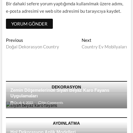
Bir dahaki sefere yorum yaptığımda kullanılmak üzere adımı,
e-posta adresimi ve web site adresimi bu tarayıcıya kaydet.
Yazı
Previous
Next
Previous
Next
post:
post:
Doğal Dekorasyon Country
Country Ev Mobilyaları
dolaşımı
DEKORASYON
Zemin Döşemelerinde Siyah Beyaz Karo Fayans
Uygulamaları
Ocak 4, 2022
No Comments
AYDINLATMA
Hol Dekorasyon Aplik Modelleri