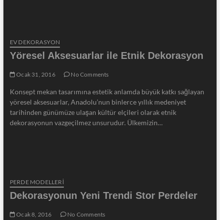
EV DEKORASYON
Yöresel Aksesuarlar ile Etnik Dekorasyon
Ocak 31, 2016
No Comments
Konsept mekan tasarımına estetik anlamda büyük katkı sağlayan
yöresel aksesuarlar, Anadolu’nun binlerce yıllık medeniyet
tarihinden günümüze ulaşan kültür elçileri olarak etnik
dekorasyonun vazgeçilmez unsurudur. Ülkemizin…
PERDE MODELLERI
Dekorasyonun Yeni Trendi Stor Perdeler
Ocak 8, 2016
No Comments