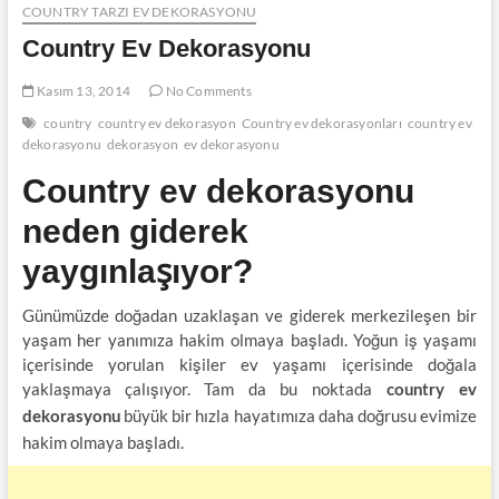
COUNTRY TARZI EV DEKORASYONU
Country Ev Dekorasyonu
Kasım 13, 2014
No Comments
country
country ev dekorasyon
Country ev dekorasyonları
country ev
dekorasyonu
dekorasyon
ev dekorasyonu
Country ev dekorasyonu
neden giderek
yaygınlaşıyor?
Günümüzde doğadan uzaklaşan ve giderek merkezileşen bir
yaşam her yanımıza hakim olmaya başladı. Yoğun iş yaşamı
içerisinde yorulan kişiler ev yaşamı içerisinde doğala
yaklaşmaya çalışıyor. Tam da bu noktada
country ev
büyük bir hızla hayatımıza daha doğrusu evimize
dekorasyonu
hakim olmaya başladı.