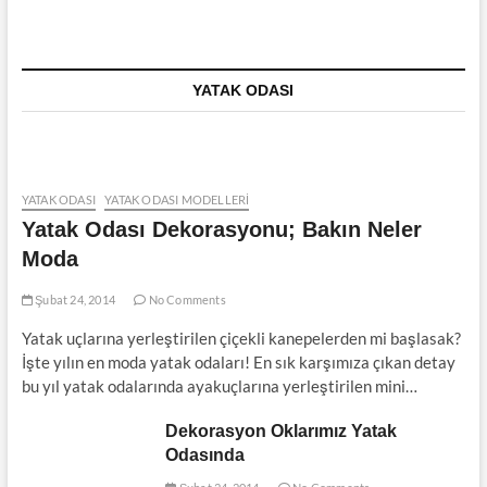
YATAK ODASI
YATAK ODASI
YATAK ODASI MODELLERI
Yatak Odası Dekorasyonu; Bakın Neler
Moda
Şubat 24, 2014
No Comments
Yatak uçlarına yerleştirilen çiçekli kanepelerden mi başlasak?
İşte yılın en moda yatak odaları! En sık karşımıza çıkan detay
bu yıl yatak odalarında ayakuçlarına yerleştirilen mini…
Dekorasyon Oklarımız Yatak
Odasında