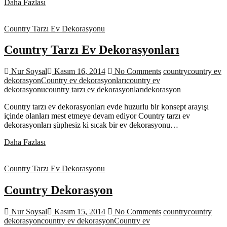
Country
Daha Fazlası
Ev
Dekorasyon
Country Tarzı Ev Dekorasyonu
Country Tarzı Ev Dekorasyonları
Nur Soysal
Kasım 16, 2014
No Comments
country
country ev
dekorasyon
Country ev dekorasyonları
country ev
dekorasyonu
country tarzı ev dekorasyonları
dekorasyon
Country tarzı ev dekorasyonları evde huzurlu bir konsept arayışı
içinde olanları mest etmeye devam ediyor Country tarzı ev
dekorasyonları şüphesiz ki sıcak bir ev dekorasyonu…
Country
Daha Fazlası
Tarzı
Ev
Country Tarzı Ev Dekorasyonu
Dekorasyonları
Country Dekorasyon
Nur Soysal
Kasım 15, 2014
No Comments
country
country
dekorasyon
country ev dekorasyon
Country ev