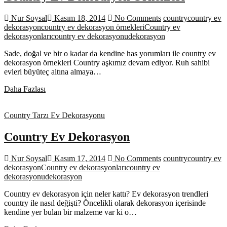
Nur Soysal
Kasım 18, 2014
No Comments
country
country ev
dekorasyon
country ev dekorasyon örnekleri
Country ev
dekorasyonları
country ev dekorasyonu
dekorasyon
Sade, doğal ve bir o kadar da kendine has yorumları ile country ev
dekorasyon örnekleri Country aşkımız devam ediyor. Ruh sahibi
evleri büyüteç altına almaya…
Country
Daha Fazlası
Ev
Dekorasyon
Country Tarzı Ev Dekorasyonu
Örnekleri
Country Ev Dekorasyon
Nur Soysal
Kasım 17, 2014
No Comments
country
country ev
dekorasyon
Country ev dekorasyonları
country ev
dekorasyonu
dekorasyon
Country ev dekorasyon için neler kattı? Ev dekorasyon trendleri
country ile nasıl değişti? Öncelikli olarak dekorasyon içerisinde
kendine yer bulan bir malzeme var ki o…