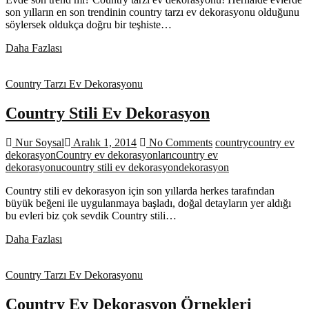
son yılların en son trendinin country tarzı ev dekorasyonu olduğunu
söylersek oldukça doğru bir teşhiste…
Country
Daha Fazlası
Tarzı
Ev
Country Tarzı Ev Dekorasyonu
Dekorasyonu
Country Stili Ev Dekorasyon
Nur Soysal
Aralık 1, 2014
No Comments
country
country ev
dekorasyon
Country ev dekorasyonları
country ev
dekorasyonu
country stili ev dekorasyon
dekorasyon
Country stili ev dekorasyon için son yıllarda herkes tarafından
büyük beğeni ile uygulanmaya başladı, doğal detayların yer aldığı
bu evleri biz çok sevdik Country stili…
Country
Daha Fazlası
Stili
Ev
Country Tarzı Ev Dekorasyonu
Dekorasyon
Country Ev Dekorasyon Örnekleri