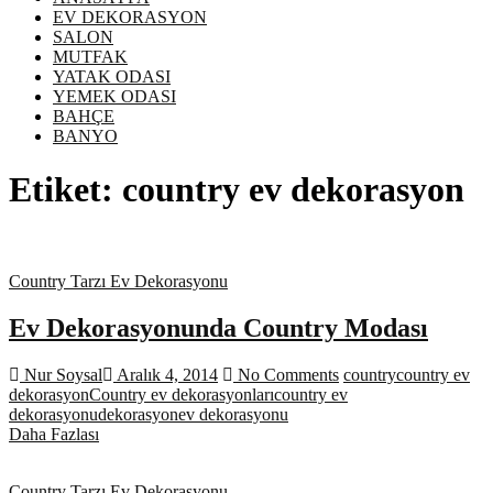
EV DEKORASYON
SALON
MUTFAK
YATAK ODASI
YEMEK ODASI
BAHÇE
BANYO
Etiket:
country ev dekorasyon
Country Tarzı Ev Dekorasyonu
Ev Dekorasyonunda Country Modası
Nur Soysal
Aralık 4, 2014
No Comments
country
country ev
dekorasyon
Country ev dekorasyonları
country ev
dekorasyonu
dekorasyon
ev dekorasyonu
Ev
Daha Fazlası
Dekorasyonunda
Country
Country Tarzı Ev Dekorasyonu
Modası