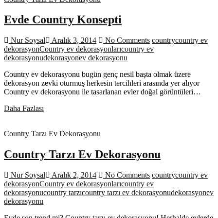
Evde Country Konsepti
Nur Soysal
Aralık 3, 2014
No Comments
country
country ev
dekorasyon
Country ev dekorasyonları
country ev
dekorasyonu
dekorasyon
ev dekorasyonu
Country ev dekorasyonu bugün genç nesil başta olmak üzere
dekorasyon zevki oturmuş herkesin tercihleri arasında yer alıyor
Country ev dekorasyonu ile tasarlanan evler doğal görüntüleri…
Evde
Daha Fazlası
Country
Konsepti
Country Tarzı Ev Dekorasyonu
Country Tarzı Ev Dekorasyonu
Nur Soysal
Aralık 2, 2014
No Comments
country
country ev
dekorasyon
Country ev dekorasyonları
country ev
dekorasyonu
country tarzı
country tarzı ev dekorasyonu
dekorasyon
ev
dekorasyonu
Evde son trend mi? Country tarzı ev dekorasyonu! Herhalde evlerde