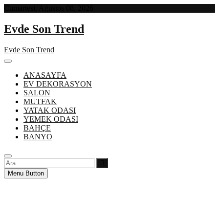
Skip
Cumartesi, Ağustos 08, 2026
to
content
Evde Son Trend
Evde Son Trend
ANASAYFA
EV DEKORASYON
SALON
MUTFAK
YATAK ODASI
YEMEK ODASI
BAHÇE
BANYO
Ara
…
Menu Button