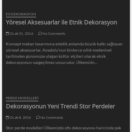
EV DEKORASYON
Yöresel Aksesuarlar ile Etnik Dekorasyon
Ocak 31, 2016
No Comments
Konsept mekan tasarımına estetik anlamda büyük katkı sağlayan
yöresel aksesuarlar, Anadolu’nun binlerce yıllık medeniyet
tarihinden günümüze ulaşan kültür elçileri olarak etnik
dekorasyonun vazgeçilmez unsurudur. Ülkemizin…
PERDE MODELLERI
Dekorasyonun Yeni Trendi Stor Perdeler
Ocak 8, 2016
No Comments
Stor perde modelleri Ülkemizde ofis dekorasyonu haricinde pek