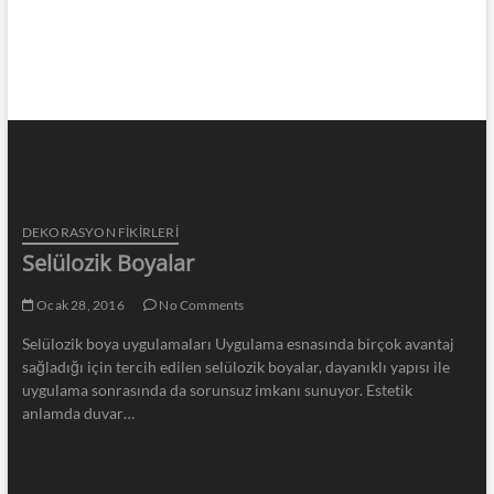
DEKORASYON FİKİRLERİ
Selülozik Boyalar
Ocak 28, 2016
No Comments
Selülozik boya uygulamaları Uygulama esnasında birçok avantaj
sağladığı için tercih edilen selülozik boyalar, dayanıklı yapısı ile
uygulama sonrasında da sorunsuz imkanı sunuyor. Estetik
anlamda duvar…