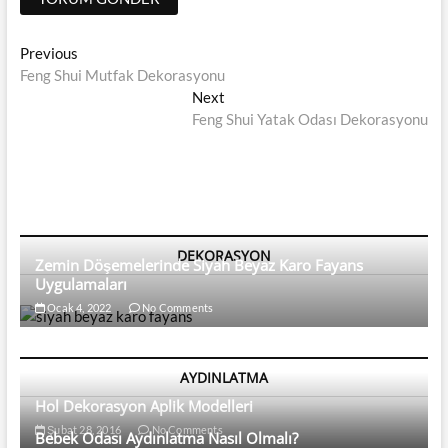
Yazı
Previous
Previous
post:
Feng Shui Mutfak Dekorasyonu
dolaşımı
Next
Next
post:
Feng Shui Yatak Odası Dekorasyonu
DEKORASYON
Zemin Döşemelerinde Siyah Beyaz Karo Fayans
Uygulamaları
Ocak 4, 2022
No Comments
AYDINLATMA
Hol Dekorasyon Aplik Modelleri
Şubat 28, 2016
No Comments
Bebek Odası Aydınlatma Nasıl Olmalı?