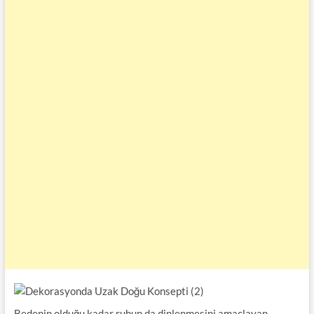
Bedenin olduğu kadar ruhun da dinlenmesini amaçlayan