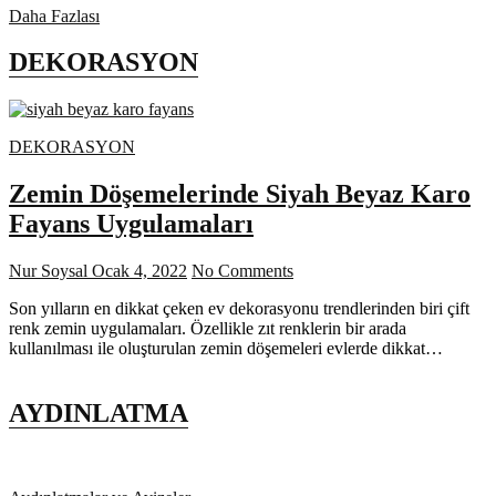
Dekorasyonda
Daha Fazlası
Uzak
Doğu
DEKORASYON
Konsepti
DEKORASYON
Zemin Döşemelerinde Siyah Beyaz Karo
Fayans Uygulamaları
Nur Soysal
Ocak 4, 2022
No Comments
Son yılların en dikkat çeken ev dekorasyonu trendlerinden biri çift
renk zemin uygulamaları. Özellikle zıt renklerin bir arada
kullanılması ile oluşturulan zemin döşemeleri evlerde dikkat…
AYDINLATMA