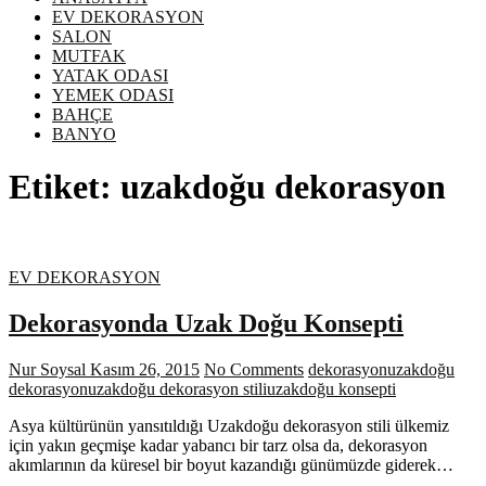
EV DEKORASYON
SALON
MUTFAK
YATAK ODASI
YEMEK ODASI
BAHÇE
BANYO
Etiket:
uzakdoğu dekorasyon
EV DEKORASYON
Dekorasyonda Uzak Doğu Konsepti
Nur Soysal
Kasım 26, 2015
No Comments
dekorasyon
uzakdoğu
dekorasyon
uzakdoğu dekorasyon stili
uzakdoğu konsepti
Asya kültürünün yansıtıldığı Uzakdoğu dekorasyon stili ülkemiz
için yakın geçmişe kadar yabancı bir tarz olsa da, dekorasyon
akımlarının da küresel bir boyut kazandığı günümüzde giderek…