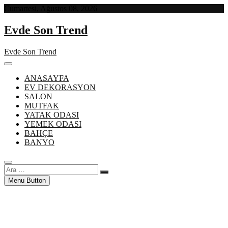
Skip
Cumartesi, Ağustos 08, 2026
to
content
Evde Son Trend
Evde Son Trend
ANASAYFA
EV DEKORASYON
SALON
MUTFAK
YATAK ODASI
YEMEK ODASI
BAHÇE
BANYO
Ara
…
Menu Button