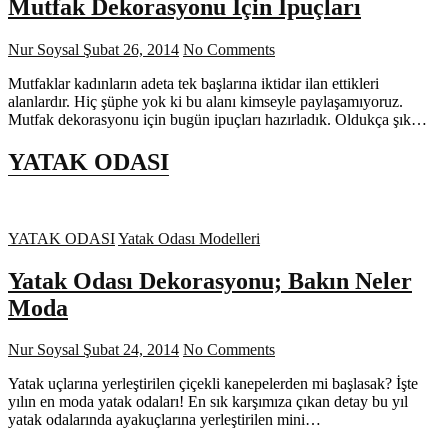
Mutfak Dekorasyonu İçin İpuçları
Nur Soysal
Şubat 26, 2014
No Comments
Mutfaklar kadınların adeta tek başlarına iktidar ilan ettikleri
alanlardır. Hiç şüphe yok ki bu alanı kimseyle paylaşamıyoruz.
Mutfak dekorasyonu için bugün ipuçları hazırladık. Oldukça şık…
YATAK ODASI
YATAK ODASI
Yatak Odası Modelleri
Yatak Odası Dekorasyonu; Bakın Neler
Moda
Nur Soysal
Şubat 24, 2014
No Comments
Yatak uçlarına yerleştirilen çiçekli kanepelerden mi başlasak? İşte
yılın en moda yatak odaları! En sık karşımıza çıkan detay bu yıl
yatak odalarında ayakuçlarına yerleştirilen mini…