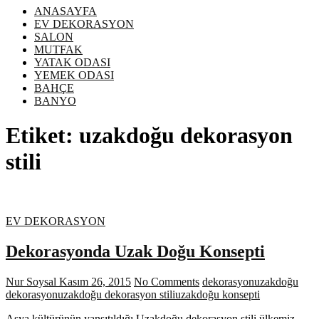
ANASAYFA
EV DEKORASYON
SALON
MUTFAK
YATAK ODASI
YEMEK ODASI
BAHÇE
BANYO
Etiket:
uzakdoğu dekorasyon
stili
EV DEKORASYON
Dekorasyonda Uzak Doğu Konsepti
Nur Soysal
Kasım 26, 2015
No Comments
dekorasyon
uzakdoğu
dekorasyon
uzakdoğu dekorasyon stili
uzakdoğu konsepti
Asya kültürünün yansıtıldığı Uzakdoğu dekorasyon stili ülkemiz