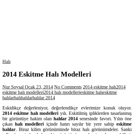
Halı
2014 Eskitme Halı Modelleri
Nur Soysal
Ocak 23, 2014
No Comments
2014 eskitme halı
2014
eskitme halı modelleri
2014 halı modelleri
eskitme halı
eskitme
halılar
halı
halılar
halılar 2014
Eskidikçe değerleniyor, değerlendikçe evlerimize konuk oluyor.
2014 eskitme halı modelleri
yılı. Eskitilmiş ipliklerden tasarlanmış
bir görüntüye hakim olan
halılar 2014
senesinde favori. Yılın öne
çıkan
halı modelleri
içinde hatırı sayılır bir yere sahip
eskitme
halılar
. Biraz kilim görünümünde biraz halı görünümdeler. Sanki