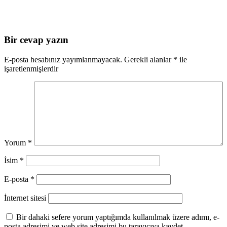
Bir cevap yazın
E-posta hesabınız yayımlanmayacak.
Gerekli alanlar
*
ile
işaretlenmişlerdir
Yorum
*
İsim
*
E-posta
*
İnternet sitesi
Bir dahaki sefere yorum yaptığımda kullanılmak üzere adımı, e-
posta adresimi ve web site adresimi bu tarayıcıya kaydet.