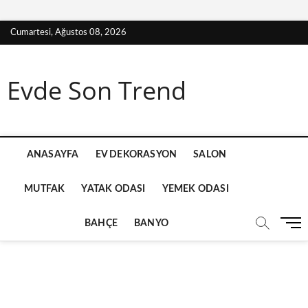
S
Cumartesi, Ağustos 08, 2026
k
i
p
Evde Son Trend
t
o
c
o
n
ANASAYFA
EV DEKORASYON
SALON
t
e
MUTFAK
YATAK ODASI
YEMEK ODASI
n
t
M
BAHÇE
BANYO
e
n
u
B
u