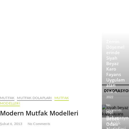
t
t
o
n
Zemin
Döşemel
erinde
Siyah
Beyaz
Karo
Fayans
Uygulam
aları
DEKORASYO
Ocak 4,
2022
MUTFAK
MUTFAK DOLAPLARI
MUTFAK
MODELLERI
No
Modern Mutfak Modelleri
Comments
Hol
Dekorasyo
Bebek
n Aplik
Odası
Şubat 6, 2013
No Comments
Modelleri