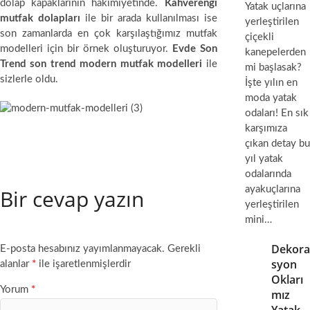
dolap kapaklarının hakimiyetinde.
Kahverengi
Yatak uçlarına
mutfak dolapları
ile bir arada kullanılması ise
yerleştirilen
son zamanlarda en çok karşılaştığımız mutfak
çiçekli
modelleri için bir örnek oluşturuyor.
Evde Son
kanepelerden
Trend son trend modern mutfak modelleri
ile
mi başlasak?
sizlerle oldu.
İşte yılın en
moda yatak
odaları! En sık
karşımıza
çıkan detay bu
yıl yatak
odalarında
ayakuçlarına
Bir cevap yazın
yerleştirilen
mini…
Dekora
E-posta hesabınız yayımlanmayacak.
Gerekli
syon
alanlar
*
ile işaretlenmişlerdir
Okları
Yorum
*
mız