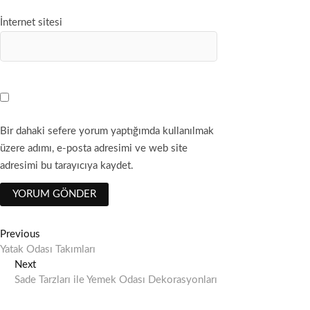
İnternet sitesi
Bir dahaki sefere yorum yaptığımda kullanılmak
üzere adımı, e-posta adresimi ve web site
adresimi bu tarayıcıya kaydet.
Y
Previous
P
Yatak Odası Takımları
r
a
Next
N
e
z
Sade Tarzları ile Yemek Odası Dekorasyonları
e
v
x
i
ı