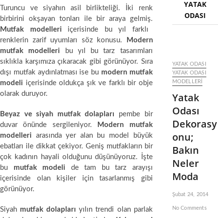
YATAK
Turuncu ve siyahın asil birlikteliği. İki renk
ODASI
birbirini okşayan tonları ile bir araya gelmiş.
Mutfak modelleri
içerisinde bu yıl farklı
renklerin zarif uyumları söz konusu.
Modern
mutfak modelleri
bu yıl bu tarz tasarımları
sıklıkla karşımıza çıkaracak gibi görünüyor. Sıra
YATAK ODASI
dışı mutfak aydınlatması ise bu
modern mutfak
YATAK ODASI
MODELLERI
modeli
içerisinde oldukça şık ve farklı bir obje
olarak duruyor.
Yatak
Odası
Beyaz ve siyah mutfak dolapları
pembe bir
Dekorasy
duvar önünde sergileniyor.
Modern mutfak
onu;
modelleri
arasında yer alan bu model büyük
ebatları ile dikkat çekiyor. Geniş mutfakların bir
Bakın
çok kadının hayali olduğunu düşünüyoruz. İşte
Neler
bu
mutfak modeli
de tam bu tarz arayışı
Moda
içerisinde olan kişiler için tasarlanmış gibi
görünüyor.
Şubat 24, 2014
No Comments
Siyah
mutfak dolapları
yılın trendi olan parlak