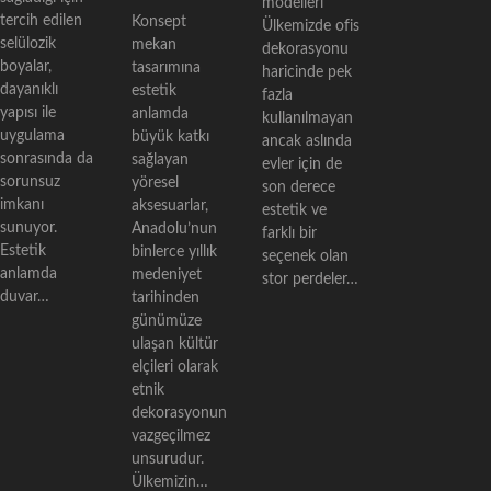
modelleri
tercih edilen
Konsept
Ülkemizde ofis
selülozik
mekan
dekorasyonu
boyalar,
tasarımına
haricinde pek
dayanıklı
estetik
fazla
yapısı ile
anlamda
kullanılmayan
uygulama
büyük katkı
ancak aslında
sonrasında da
sağlayan
evler için de
sorunsuz
yöresel
son derece
imkanı
aksesuarlar,
estetik ve
sunuyor.
Anadolu’nun
farklı bir
Estetik
binlerce yıllık
seçenek olan
anlamda
medeniyet
stor perdeler…
duvar…
tarihinden
günümüze
ulaşan kültür
elçileri olarak
etnik
dekorasyonun
vazgeçilmez
unsurudur.
Ülkemizin…