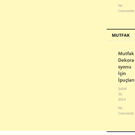
No
Comments
MUTFAK
Mutfak
Dekora
syonu
İçin
İpuçları
Şubat
26,
2014
No
Comments