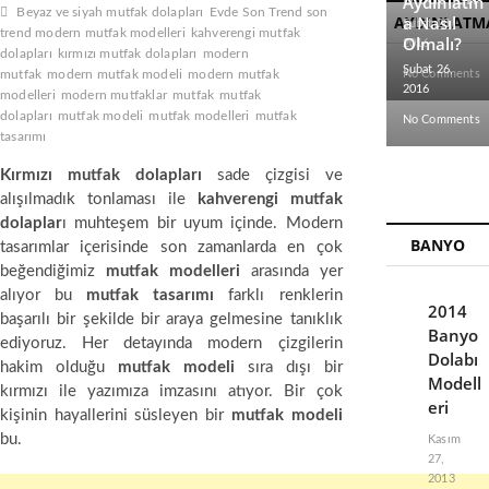
Aydınlatm
Beyaz ve siyah mutfak dolapları
Evde Son Trend son
AYDINLATM
a Nasıl
Şubat 28,
trend modern mutfak modelleri
kahverengi mutfak
Olmalı?
2016
dolapları
kırmızı mutfak dolapları
modern
Şubat 26,
mutfak
modern mutfak modeli
modern mutfak
No Comments
2016
modelleri
modern mutfaklar
mutfak
mutfak
dolapları
mutfak modeli
mutfak modelleri
mutfak
No Comments
tasarımı
Kırmızı mutfak dolapları
sade çizgisi ve
alışılmadık tonlaması ile
kahverengi mutfak
dolaplar
ı muhteşem bir uyum içinde. Modern
BANYO
tasarımlar içerisinde son zamanlarda en çok
beğendiğimiz
mutfak modelleri
arasında yer
alıyor bu
mutfak tasarımı
farklı renklerin
2014
başarılı bir şekilde bir araya gelmesine tanıklık
Banyo
ediyoruz. Her detayında modern çizgilerin
Dolabı
hakim olduğu
mutfak modeli
sıra dışı bir
Modell
kırmızı ile yazımıza imzasını atıyor. Bir çok
eri
kişinin hayallerini süsleyen bir
mutfak modeli
bu.
Kasım
27,
2013