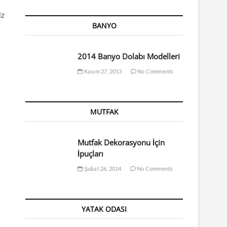
iz
BANYO
2014 Banyo Dolabı Modelleri
Kasım 27, 2013
No Comments
MUTFAK
Mutfak Dekorasyonu İçin
İpuçları
Şubat 26, 2014
No Comments
YATAK ODASI