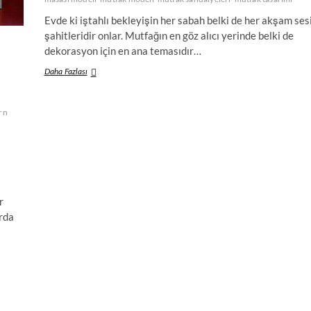
Evde ki iştahlı bekleyişin her sabah belki de her akşam ses
şahitleridir onlar. Mutfağın en göz alıcı yerinde belki de
dekorasyon için en ana temasıdır…
İçerisinde
Daha Fazlası
Olmadığım
Bir
Mutfak
rn
Dekorasyonu
Düşünülemez
Diyen
Mutfak
Masaları
r
rda