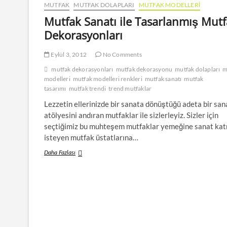
MUTFAK
MUTFAK DOLAPLARI
MUTFAK MODELLERI
Mutfak Sanatı ile Tasarlanmış Mut
Dekorasyonları
Eylül 3, 2012
No Comments
mutfak dekorasyonları
mutfak dekorasyonu
mutfak dolapları
m
modelleri
mutfak modelleri renkleri
mutfak sanatı
mutfak
tasarımı
mutfak trendi
trend mutfaklar
Lezzetin ellerinizde bir sanata dönüştüğü adeta bir san
atölyesini andıran mutfaklar ile sizlerleyiz. Sizler için
seçtiğimiz bu muhteşem mutfaklar yemeğine sanat ka
isteyen mutfak üstatlarına…
Mutfak
Daha Fazlası
Sanatı
ile
Tasarlanmış
Mutfak
Dekorasyonları