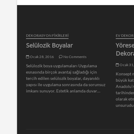
DEKORASYON FİKİRLERİ
EV DEKO
Selülozik Boyalar
Yörese
Dekor
Ocak 28, 2016
No Comments
Ocak 31
Selülozik boya uygulamaları Uygulama
esnasında birçok avantaj sağladığı için
Konsept m
tercih edilen selülozik boyalar, dayanıklı
büyük kat
yapısı ile uygulama sonrasında da sorunsuz
Anadolu’n
imkanı sunuyor. Estetik anlamda duvar…
tarihinde
olarak et
unsurudu