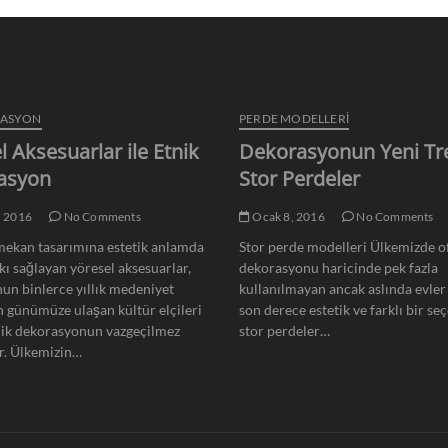
RASYON
PERDE MODELLERI
l Aksesuarlar ile Etnik
Dekorasyonun Yeni Tr
asyon
Stor Perdeler
, 2016
No Comments
Ocak 8, 2016
No Comments
ekan tasarımına estetik anlamda
Stor perde modelleri Ülkemizde of
kı sağlayan yöresel aksesuarlar,
dekorasyonu haricinde pek fazla
un binlerce yıllık medeniyet
kullanılmayan ancak aslında evler 
n günümüze ulaşan kültür elçileri
son derece estetik ve farklı bir se
nik dekorasyonun vazgeçilmez
stor perdeler…
r. Ülkemizin…