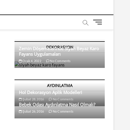
M
e
n
u
DEKORASYON
B
Zemin Döşemelerinde Siyah Beyaz Karo
Fayans Uygulamaları
u
t
Ocak 4, 2022
No Comments
t
o
n
AYDINLATMA
Hol Dekorasyon Aplik Modelleri
Şubat 28, 2016
No Comments
Bebek Odası Aydınlatma Nasıl Olmalı?
Şubat 26, 2016
No Comments