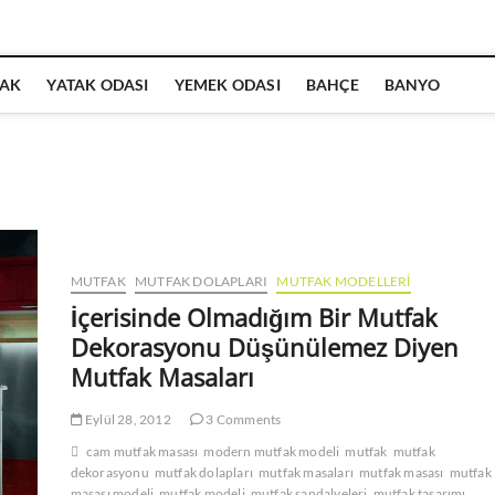
AK
YATAK ODASI
YEMEK ODASI
BAHÇE
BANYO
MUTFAK
MUTFAK DOLAPLARI
MUTFAK MODELLERI
İçerisinde Olmadığım Bir Mutfak
Dekorasyonu Düşünülemez Diyen
Mutfak Masaları
Eylül 28, 2012
3 Comments
cam mutfak masası
modern mutfak modeli
mutfak
mutfak
dekorasyonu
mutfak dolapları
mutfak masaları
mutfak masası
mutfak
masası modeli
mutfak modeli
mutfak sandalyeleri
mutfak tasarımı