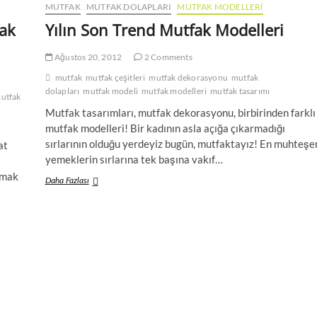
MUTFAK
MUTFAK DOLAPLARI
MUTFAK MODELLERI
fak
Yılın Son Trend Mutfak Modelleri
Ağustos 20, 2012
2 Comments
mutfak
mutfak çeşitleri
mutfak dekorasyonu
mutfak
dolapları
mutfak modeli
mutfak modelleri
mutfak tasarımı
utfak
Mutfak tasarımları, mutfak dekorasyonu, birbirinden farklı
mutfak modelleri! Bir kadının asla açığa çıkarmadığı
sırlarının olduğu yerdeyiz bugün, mutfaktayız! En muhteş
at
yemeklerin sırlarına tek başına vakıf…
tmak
Yılın
Daha Fazlası
Son
Trend
Mutfak
Modelleri