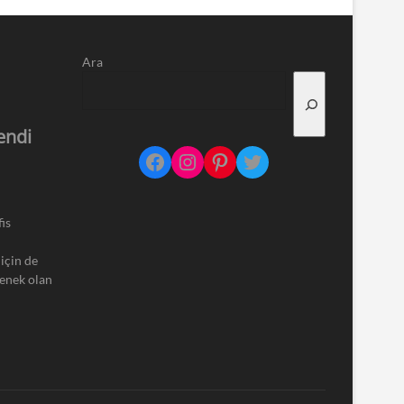
Ara
endi
Facebook
Instagram
Pinterest
Twitter
is
için de
çenek olan