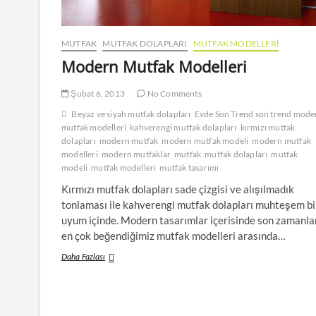
MUTFAK
MUTFAK DOLAPLARI
MUTFAK MODELLERI
Modern Mutfak Modelleri
Şubat 6, 2013
No Comments
Beyaz ve siyah mutfak dolapları
Evde Son Trend son trend mode
mutfak modelleri
kahverengi mutfak dolapları
kırmızı mutfak
dolapları
modern mutfak
modern mutfak modeli
modern mutfak
modelleri
modern mutfaklar
mutfak
mutfak dolapları
mutfak
modeli
mutfak modelleri
mutfak tasarımı
Kırmızı mutfak dolapları sade çizgisi ve alışılmadık
tonlaması ile kahverengi mutfak dolapları muhteşem bi
uyum içinde. Modern tasarımlar içerisinde son zamanla
en çok beğendiğimiz mutfak modelleri arasında…
Modern
Daha Fazlası
Mutfak
Modelleri