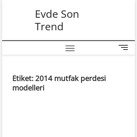
Skip
Evde Son
to
content
Trend
M
e
n
u
B
Etiket:
2014 mutfak perdesi
u
modelleri
t
t
o
n