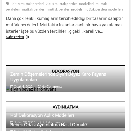
2014 mutfak perdesi
2014 mutfak perdesi modelleri
mutfak
perdeleri
mutfak perdesi
mutfak perdesi modeli
mutfak perdesi modelleri
Daha çok renkli kumaşların tercih edildiği bir tasarım sahiptir
mutfak perdeleri. Mutfakta insanlar canlı bir hava yakalamak
isterler işte bu yüzden tercihleri, çiçekli, kareli ve…
2014
Daha Fazlası
Mutfak
Perdeleri
DEKORASYON
Zemin Döşemelerinde Siyah Beyaz Karo Fayans
Uygulamaları
Ocak 4, 2022
No Comments
AYDINLATMA
Hol Dekorasyon Aplik Modelleri
Şubat 28, 2016
No Comments
Bebek Odası Aydınlatma Nasıl Olmalı?