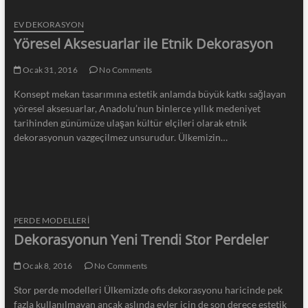
EV DEKORASYON
Yöresel Aksesuarlar ile Etnik Dekorasyon
Ocak 31, 2016
No Comments
Konsept mekan tasarımına estetik anlamda büyük katkı sağlayan
yöresel aksesuarlar, Anadolu’nun binlerce yıllık medeniyet
tarihinden günümüze ulaşan kültür elçileri olarak etnik
dekorasyonun vazgeçilmez unsurudur. Ülkemizin…
PERDE MODELLERI
Dekorasyonun Yeni Trendi Stor Perdeler
Ocak 8, 2016
No Comments
Stor perde modelleri Ülkemizde ofis dekorasyonu haricinde pek
fazla kullanılmayan ancak aslında evler için de son derece estetik