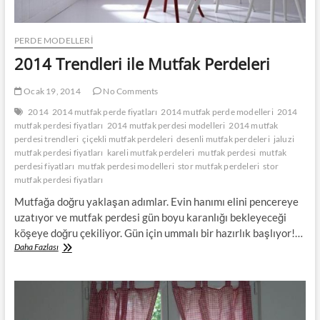
PERDE MODELLERI
2014 Trendleri ile Mutfak Perdeleri
Ocak 19, 2014
No Comments
2014
2014 mutfak perde fiyatları
2014 mutfak perde modelleri
2014
mutfak perdesi fiyatları
2014 mutfak perdesi modelleri
2014 mutfak
perdesi trendleri
çiçekli mutfak perdeleri
desenli mutfak perdeleri
jaluzi
mutfak perdesi fiyatları
kareli mutfak perdeleri
mutfak perdesi
mutfak
perdesi fiyatları
mutfak perdesi modelleri
stor mutfak perdeleri
stor
mutfak perdesi fiyatları
Mutfağa doğru yaklaşan adımlar. Evin hanımı elini pencereye
uzatıyor ve mutfak perdesi gün boyu karanlığı bekleyeceği
köşeye doğru çekiliyor. Gün için ummalı bir hazırlık başlıyor!…
2014
Daha Fazlası
Trendleri
ile
Mutfak
Perdeleri