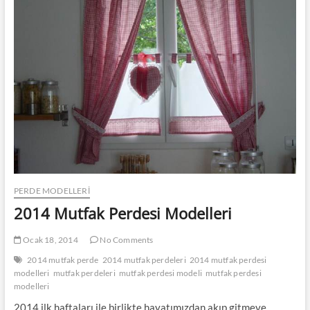
PERDE MODELLERI
2014 Mutfak Perdesi Modelleri
Ocak 18, 2014
No Comments
2014 mutfak perde
2014 mutfak perdeleri
2014 mutfak perdesi
modelleri
mutfak perdeleri
mutfak perdesi modeli
mutfak perdesi
modelleri
2014 ilk haftaları ile birlikte hayatımızdan akıp gitmeye