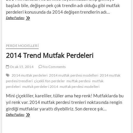
başladı bile, değişen pek çok trendin adı olduğu gibi mutfak
perdeleri konusunda da 2014 değişen trendlerin adı…
2014
Daha Fazlası
Mutfak
Perdesi
Modelleri
PERDE MODELLERI
2014 Trend Mutfak Perdeleri
Ocak 15, 2014
No Comments
2014 mutfak perdeleri
2014 mutfak perdesi modelleri
2014 mutfak
perdesi trendleri
çiçekli fon perdeler
muffak perdesi
mutfak
perdeleri
mutfak perdeleri 2014
mutfak perdesi modelleri
Mini çiçekliler, kareliler, tüller ama hep renk! Mutfaklarda bu
yıl renk var. 2014 mutfak perdesi trenleri noktasında rengin
girdiği mutfaklar yarattı diyebiliriz. Son derece şık…
2014
Daha Fazlası
Trend
Mutfak
Perdeleri