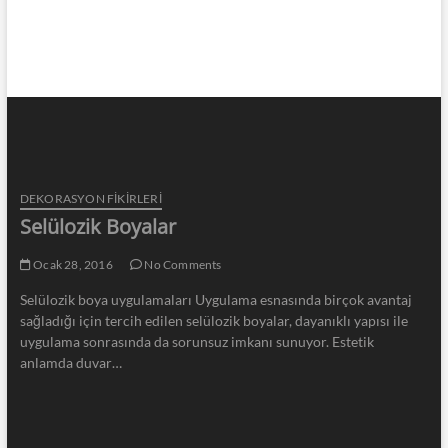
DEKORASYON FİKİRLERİ
Selülozik Boyalar
Ocak 28, 2016
No Comments
Selülozik boya uygulamaları Uygulama esnasında birçok avantaj
sağladığı için tercih edilen selülozik boyalar, dayanıklı yapısı ile
uygulama sonrasında da sorunsuz imkanı sunuyor. Estetik
anlamda duvar…