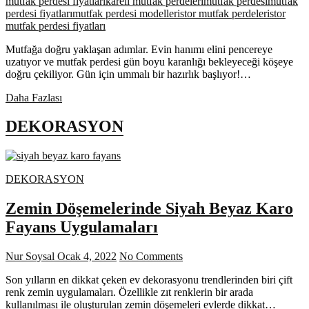
mutfak perdesi fiyatları
kareli mutfak perdeleri
mutfak perdesi
mutfak
perdesi fiyatları
mutfak perdesi modelleri
stor mutfak perdeleri
stor
mutfak perdesi fiyatları
Mutfağa doğru yaklaşan adımlar. Evin hanımı elini pencereye
uzatıyor ve mutfak perdesi gün boyu karanlığı bekleyeceği köşeye
doğru çekiliyor. Gün için ummalı bir hazırlık başlıyor!…
2014
Daha Fazlası
Trendleri
ile
DEKORASYON
Mutfak
Perdeleri
DEKORASYON
Zemin Döşemelerinde Siyah Beyaz Karo
Fayans Uygulamaları
Nur Soysal
Ocak 4, 2022
No Comments
Son yılların en dikkat çeken ev dekorasyonu trendlerinden biri çift
renk zemin uygulamaları. Özellikle zıt renklerin bir arada
kullanılması ile oluşturulan zemin döşemeleri evlerde dikkat…