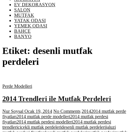
EV DEKORASYON
SALON
MUTFAK
YATAK ODASI
YEMEK ODASI
BAHÇE
BANYO
Etiket:
desenli mutfak
perdeleri
Perde Modelleri
2014 Trendleri ile Mutfak Perdeleri
Nur Soysal
Ocak 19, 2014
No Comments
2014
2014 mutfak perde
fiyatları
2014 mutfak perde modelleri
2014 mutfak perdesi
fiyatları
2014 mutfak perdesi modelleri
2014 mutfak perdesi
trendleri
çiçekli mutfak perdeleri
desenli mutfak perdeleri
jaluzi