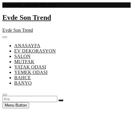
Skip
Cumartesi, Ağustos 08, 2026
to
content
Evde Son Trend
Evde Son Trend
ANASAYFA
EV DEKORASYON
SALON
MUTFAK
YATAK ODASI
YEMEK ODASI
BAHÇE
BANYO
Ara
…
Menu Button