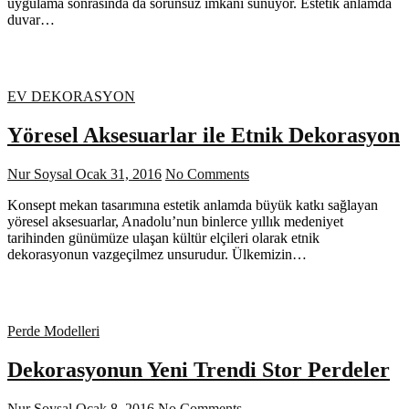
uygulama sonrasında da sorunsuz imkanı sunuyor. Estetik anlamda
duvar…
EV DEKORASYON
Yöresel Aksesuarlar ile Etnik Dekorasyon
Nur Soysal
Ocak 31, 2016
No Comments
Konsept mekan tasarımına estetik anlamda büyük katkı sağlayan
yöresel aksesuarlar, Anadolu’nun binlerce yıllık medeniyet
tarihinden günümüze ulaşan kültür elçileri olarak etnik
dekorasyonun vazgeçilmez unsurudur. Ülkemizin…
Perde Modelleri
Dekorasyonun Yeni Trendi Stor Perdeler
Nur Soysal
Ocak 8, 2016
No Comments