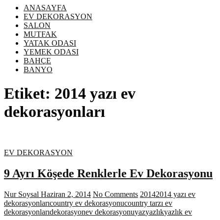
ANASAYFA
EV DEKORASYON
SALON
MUTFAK
YATAK ODASI
YEMEK ODASI
BAHÇE
BANYO
Etiket:
2014 yazı ev
dekorasyonları
EV DEKORASYON
9 Ayrı Köşede Renklerle Ev Dekorasyonu
Nur Soysal
Haziran 2, 2014
No Comments
2014
2014 yazı ev
dekorasyonları
country ev dekorasyonu
country tarzı ev
dekorasyonları
dekorasyon
ev dekorasyonu
yaz
yazlık
yazlık ev