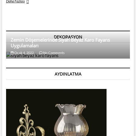
9
Daha Fazlası
Ayrı
Köşede
Renklerle
Ev
Dekorasyonu
DEKORASYON
Zemin Döşemelerinde Siyah Beyaz Karo Fayans
Uygulamaları
Ocak 4, 2022
No Comments
AYDINLATMA