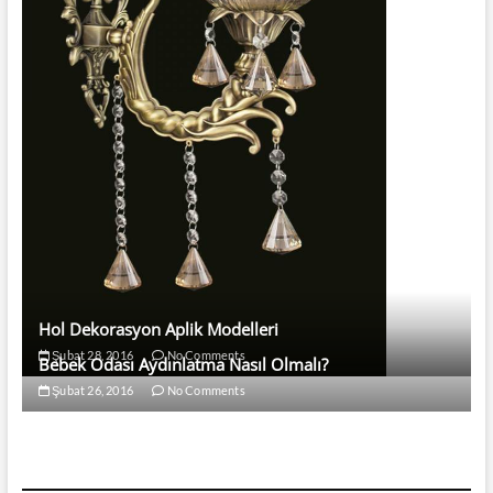
Hol Dekorasyon Aplik Modelleri
Şubat 28, 2016
No Comments
Bebek Odası Aydınlatma Nasıl Olmalı?
Şubat 26, 2016
No Comments