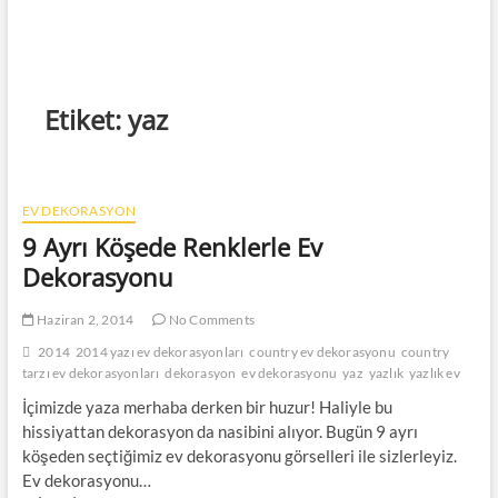
Etiket:
yaz
EV DEKORASYON
9 Ayrı Köşede Renklerle Ev
Dekorasyonu
Haziran 2, 2014
No Comments
2014
2014 yazı ev dekorasyonları
country ev dekorasyonu
country
tarzı ev dekorasyonları
dekorasyon
ev dekorasyonu
yaz
yazlık
yazlık ev
İçimizde yaza merhaba derken bir huzur! Haliyle bu
hissiyattan dekorasyon da nasibini alıyor. Bugün 9 ayrı
köşeden seçtiğimiz ev dekorasyonu görselleri ile sizlerleyiz.
Ev dekorasyonu…