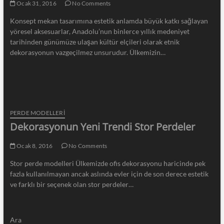
Ocak 31, 2016
No Comments
Konsept mekan tasarımına estetik anlamda büyük katkı sağlayan
yöresel aksesuarlar, Anadolu’nun binlerce yıllık medeniyet
tarihinden günümüze ulaşan kültür elçileri olarak etnik
dekorasyonun vazgeçilmez unsurudur. Ülkemizin…
PERDE MODELLERI
Dekorasyonun Yeni Trendi Stor Perdeler
Ocak 8, 2016
No Comments
Stor perde modelleri Ülkemizde ofis dekorasyonu haricinde pek
fazla kullanılmayan ancak aslında evler için de son derece estetik
ve farklı bir seçenek olan stor perdeler…
Ara