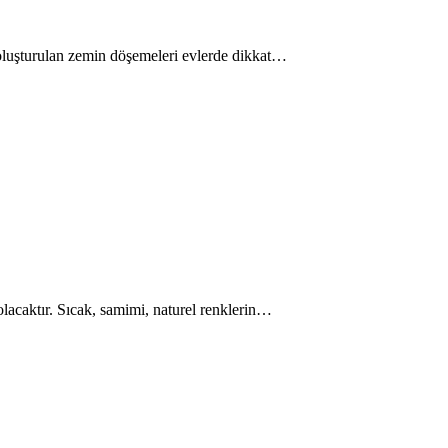
e oluşturulan zemin döşemeleri evlerde dikkat…
 olacaktır. Sıcak, samimi, naturel renklerin…