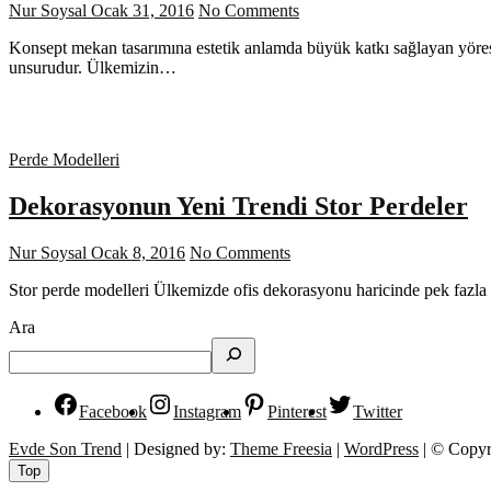
Nur Soysal
Ocak 31, 2016
No Comments
Konsept mekan tasarımına estetik anlamda büyük katkı sağlayan yörese
unsurudur. Ülkemizin…
Perde Modelleri
Dekorasyonun Yeni Trendi Stor Perdeler
Nur Soysal
Ocak 8, 2016
No Comments
Stor perde modelleri Ülkemizde ofis dekorasyonu haricinde pek fazla k
Ara
Facebook
Instagram
Pinterest
Twitter
Evde Son Trend
| Designed by:
Theme Freesia
|
WordPress
| © Copyri
Top