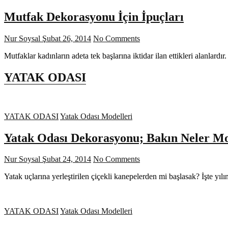
Mutfak Dekorasyonu İçin İpuçları
Nur Soysal
Şubat 26, 2014
No Comments
Mutfaklar kadınların adeta tek başlarına iktidar ilan ettikleri alanla
YATAK ODASI
YATAK ODASI
Yatak Odası Modelleri
Yatak Odası Dekorasyonu; Bakın Neler M
Nur Soysal
Şubat 24, 2014
No Comments
Yatak uçlarına yerleştirilen çiçekli kanepelerden mi başlasak? İşte yı
YATAK ODASI
Yatak Odası Modelleri