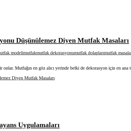
syonu Düşünülemez Diyen Mutfak Masaları
utfak modeli
mutfak
mutfak dekorasyonu
mutfak dolapları
mutfak masala
idir onlar. Mutfağın en göz alıcı yerinde belki de dekorasyon için en ana
lemez Diyen Mutfak Masaları
ayans Uygulamaları