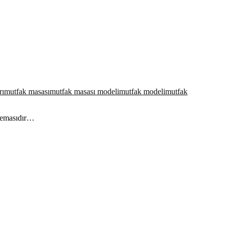
rı
mutfak masası
mutfak masası modeli
mutfak modeli
mutfak
 temasıdır…