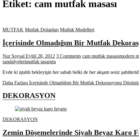
Etiket:
cam mutfak masası
MUTFAK
Mutfak Dolapları
Mutfak Modelleri
İçerisinde Olmadığım Bir Mutfak Dekora
Nur Soysal
Eylül 28, 2012
3 Comments
cam mutfak masası
modern m
sandalyeleri
mutfak tasarımı
Evde ki iştahlı bekleyişin her sabah belki de her akşam sesiz şahitler
Daha Fazlası
İçerisinde Olmadığım Bir Mutfak Dekorasyonu Düşünü
DEKORASYON
DEKORASYON
Zemin Döşemelerinde Siyah Beyaz Karo F