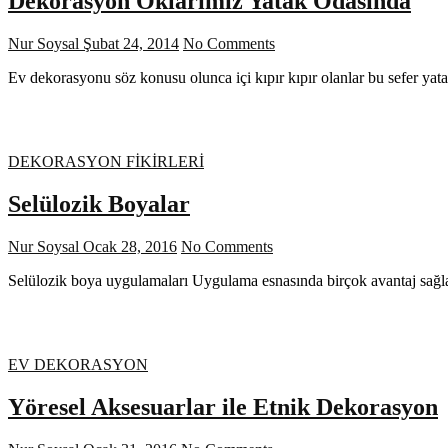
Dekorasyon Oklarımız Yatak Odasında
Nur Soysal
Şubat 24, 2014
No Comments
Ev dekorasyonu söz konusu olunca içi kıpır kıpır olanlar bu sefer ya
DEKORASYON FİKİRLERİ
Selülozik Boyalar
Nur Soysal
Ocak 28, 2016
No Comments
Selülozik boya uygulamaları Uygulama esnasında birçok avantaj sağlad
EV DEKORASYON
Yöresel Aksesuarlar ile Etnik Dekorasyon