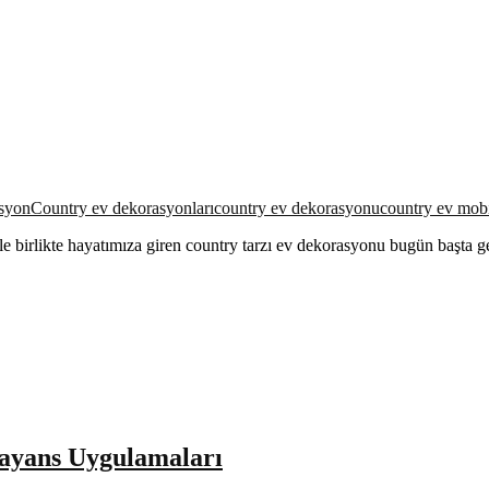
asyon
Country ev dekorasyonları
country ev dekorasyonu
country ev mobi
ı ile birlikte hayatımıza giren country tarzı ev dekorasyonu bugün başt
ayans Uygulamaları