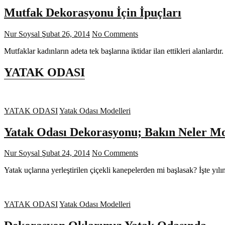
Mutfak Dekorasyonu İçin İpuçları
Nur Soysal
Şubat 26, 2014
No Comments
Mutfaklar kadınların adeta tek başlarına iktidar ilan ettikleri alanla
YATAK ODASI
YATAK ODASI
Yatak Odası Modelleri
Yatak Odası Dekorasyonu; Bakın Neler M
Nur Soysal
Şubat 24, 2014
No Comments
Yatak uçlarına yerleştirilen çiçekli kanepelerden mi başlasak? İşte yı
YATAK ODASI
Yatak Odası Modelleri