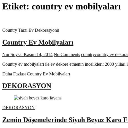
Etiket:
country ev mobilyaları
Country Tarzı Ev Dekorasyonu
Country Ev Mobilyaları
Nur Soysal
Kasım 14, 2014
No Comments
country
country ev dekor
Country ev mobilyaları ile ev dekore etmenin incelikleri; 2000 yıllar
Daha Fazlası
Country Ev Mobilyaları
DEKORASYON
DEKORASYON
Zemin Döşemelerinde Siyah Beyaz Karo F