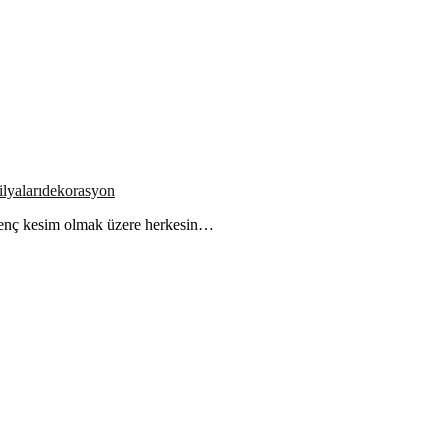
lyaları
dekorasyon
a genç kesim olmak üzere herkesin…