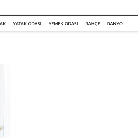
AK
YATAK ODASI
YEMEK ODASI
BAHÇE
BANYO