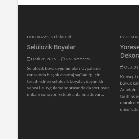
DEKORASYON FİKİRLERİ
EV DEKO
Selülozik Boyalar
Yörese
Dekor
Ocak 28, 2016
No Comments
Ocak 31
Selülozik boya uygulamaları Uygulama
esnasında birçok avantaj sağladığı için
Konsept m
tercih edilen selülozik boyalar, dayanıklı
büyük kat
yapısı ile uygulama sonrasında da sorunsuz
Anadolu’n
imkanı sunuyor. Estetik anlamda duvar…
tarihinde
olarak et
unsurudu