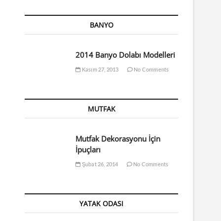
BANYO
2014 Banyo Dolabı Modelleri
Kasım 27, 2013
No Comments
MUTFAK
Mutfak Dekorasyonu İçin
İpuçları
Şubat 26, 2014
No Comments
YATAK ODASI