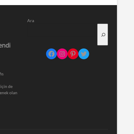
Ara
endi
Facebook
Instagram
Pinterest
Twitter
is
için de
çenek olan