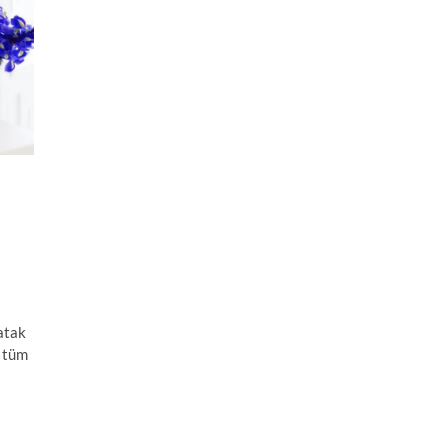
yatak
r tüm