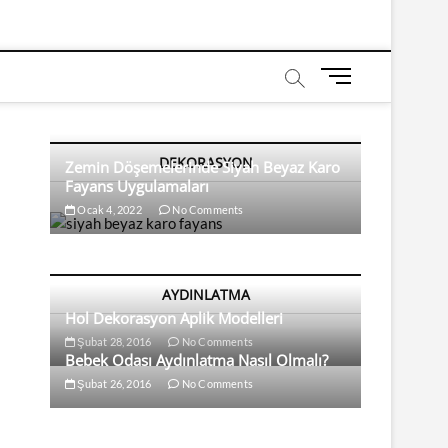
M
e
n
u
DEKORASYON
B
Zemin Döşemelerinde Siyah Beyaz Karo
Fayans Uygulamaları
u
t
Ocak 4, 2022
No Comments
t
o
n
AYDINLATMA
Hol Dekorasyon Aplik Modelleri
Şubat 28, 2016
No Comments
Bebek Odası Aydınlatma Nasıl Olmalı?
Şubat 26, 2016
No Comments