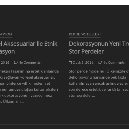
RASYON
PERDE MODELLERI
l Aksesuarlar ile Etnik
Dekorasyonun Yeni Tr
asyon
Stor Perdeler
, 2016
No Comments
Ocak 8, 2016
No Comments
ekan tasarımına estetik anlamda
Stor perde modelleri Ülkemizde of
kı sağlayan yöresel aksesuarlar,
dekorasyonu haricinde pek fazla
un binlerce yıllık medeniyet
kullanılmayan ancak aslında evler 
n günümüze ulaşan kültür elçileri
son derece estetik ve farklı bir se
nik dekorasyonun vazgeçilmez
stor perdeler…
r. Ülkemizin…