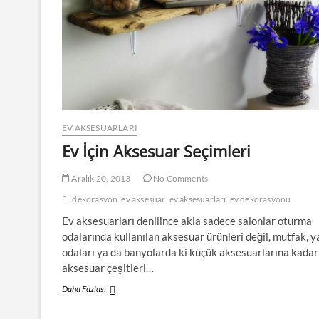
EV AKSESUARLARI
Ev İçin Aksesuar Seçimleri
Aralık 20, 2013
No Comments
dekorasyon
ev aksesuar
ev aksesuarları
ev dekorasyonu
Ev aksesuarları denilince akla sadece salonlar oturma
odalarında kullanılan aksesuar ürünleri değil, mutfak, 
odaları ya da banyolarda ki küçük aksesuarlarına kada
aksesuar çeşitleri…
Ev
Daha Fazlası
İçin
Aksesuar