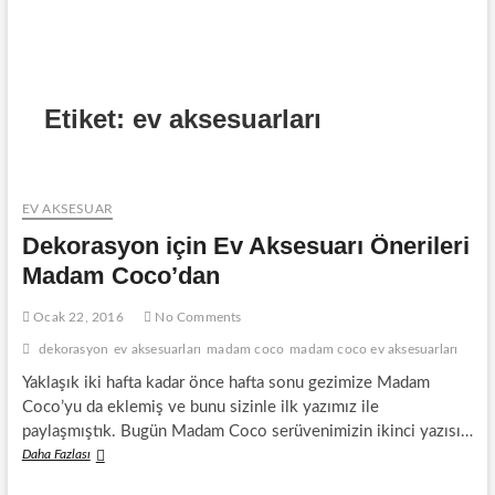
Etiket:
ev aksesuarları
EV AKSESUAR
Dekorasyon için Ev Aksesuarı Önerileri
Madam Coco’dan
Ocak 22, 2016
No Comments
dekorasyon
ev aksesuarları
madam coco
madam coco ev aksesuarları
Yaklaşık iki hafta kadar önce hafta sonu gezimize Madam
Coco’yu da eklemiş ve bunu sizinle ilk yazımız ile
paylaşmıştık. Bugün Madam Coco serüvenimizin ikinci yazısı…
Dekorasyon
Daha Fazlası
için
Ev