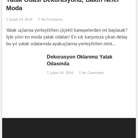
Moda
Şubat 24, 2014
No Comments
Yatak uçlarına yerleştirilen çiçekli kanepelerden mi başlasak?
İşte yılın en moda yatak odaları! En sık karşımıza çıkan detay
bu yıl yatak odalarında ayakuçlarına yerleştirilen mini…
Dekorasyon Oklarımız Yatak
Odasında
Şubat 24, 2014
No Comments