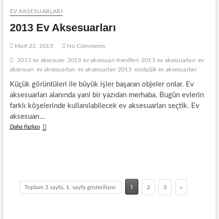
EV AKSESUARLARI
2013 Ev Aksesuarları
Mart 22, 2013
No Comments
2013 ev aksesuarı
2013 ev aksesuarı trendleri
2013 ev aksesuarları
ev
aksesuarı
ev aksesuarları
ev aksesuarları 2013
nostaljik ev aksesuarları
Küçük görüntüleri ile büyük işler başaran objeler onlar. Ev
aksesuarları alanında yani bir yazıdan merhaba. Bugün evlerin
farklı köşelerinde kullanılabilecek ev aksesuarları seçtik. Ev
aksesuarı…
2013
Daha Fazlası
Ev
Aksesuarları
1
Toplam 3 sayfa, 1. sayfa gösteriliyor.
2
3
»