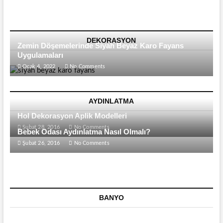
DEKORASYON
Zemin Döşemelerinde Siyah Beyaz Karo Fayans
Uygulamaları
Ocak 4, 2022
No Comments
AYDINLATMA
Hol Dekorasyon Aplik Modelleri
Şubat 28, 2016
No Comments
Bebek Odası Aydınlatma Nasıl Olmalı?
Şubat 26, 2016
No Comments
BANYO