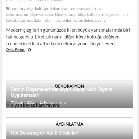
country köşe koltuğu
dekorasyon
ev aksesuarları
ev
dekorasyonu
köşe kanepesi
köşe koltuğu
köşe koltukları
köşe takımları
l
koltuk
oturma odaları
oturma salonları
salon dekorasyonu
Modern çizgilerin günümüzde ki en büyük yansımalarında biri
haline geldi o. L koltuk nam-ı diğer köşe koltuğu değişen
trendlerin etkisi altında ev dekorasyonu için yerleşen…
Metropol
Daha Fazlası
Evlerine
Konuğuz
Bugün
Temamız
Köşe
Koltukları
DEKORASYON
Zemin Döşemelerinde Siyah Beyaz Karo Fayans
Uygulamaları
Ocak 4, 2022
No Comments
AYDINLATMA
Hol Dekorasyon Aplik Modelleri