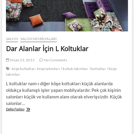
SALON
SALON MOBILYALARI
Dar Alanlar İçin L Koltuklar
Nisan 23, 2013
No Comments
köşe koltukları
köşe takımları
l koltuk takımları
l koltuklar
l köşe
takımları
L koltuklar nam-ı diğer köşe koltukları küçük alanlarda
oldukça kullanışlı işler yapan mobilyalardır. Pek çok kişinin
salonları küçük ve kullanım alanı olarak elverişsizdir. Küçük
salonlar…
Dar
Daha Fazlası
Alanlar
İçin
L
Koltuklar