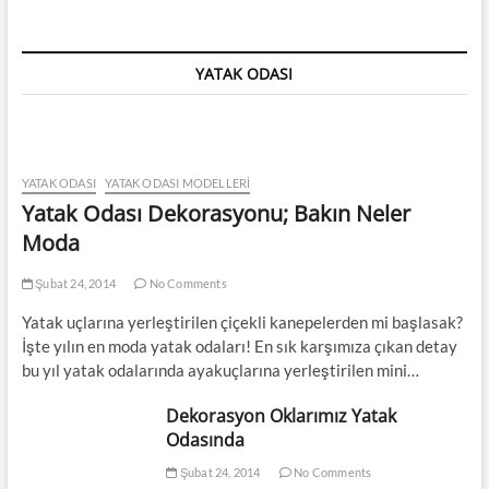
YATAK ODASI
YATAK ODASI
YATAK ODASI MODELLERI
Yatak Odası Dekorasyonu; Bakın Neler
Moda
Şubat 24, 2014
No Comments
Yatak uçlarına yerleştirilen çiçekli kanepelerden mi başlasak?
İşte yılın en moda yatak odaları! En sık karşımıza çıkan detay
bu yıl yatak odalarında ayakuçlarına yerleştirilen mini…
Dekorasyon Oklarımız Yatak
Odasında
Şubat 24, 2014
No Comments