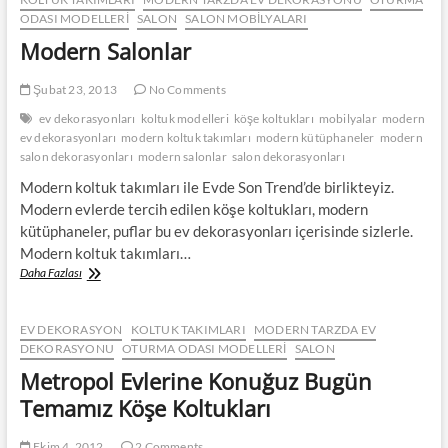
ODASI MODELLERI
SALON
SALON MOBILYALARI
Modern Salonlar
Şubat 23, 2013
No Comments
ev dekorasyonları
koltuk modelleri
köşe koltukları
mobilyalar
modern
ev dekorasyonları
modern koltuk takımları
modern kütüphaneler
modern
salon dekorasyonları
modern salonlar
salon dekorasyonları
Modern koltuk takımları ile Evde Son Trend’de birlikteyiz.
Modern evlerde tercih edilen köşe koltukları, modern
kütüphaneler, puflar bu ev dekorasyonları içerisinde sizlerle.
Modern koltuk takımları…
Modern
Daha Fazlası
Salonlar
EV DEKORASYON
KOLTUK TAKIMLARI
MODERN TARZDA EV
DEKORASYONU
OTURMA ODASI MODELLERI
SALON
Metropol Evlerine Konuğuz Bugün
Temamız Köşe Koltukları
Ekim 4, 2012
2 Comments