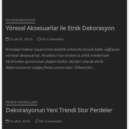
EV DEKORASYON
Yöresel Aksesuarlar ile Etnik Dekorasyon
Ocak 31, 2016
No Comments
Konsept mekan tasarımına estetik anlamda büyük katkı sağlayan
yöresel aksesuarlar, Anadolu’nun binlerce yıllık medeniyet
tarihinden günümüze ulaşan kültür elçileri olarak etnik
dekorasyonun vazgeçilmez unsurudur. Ülkemizin…
PERDE MODELLERI
Dekorasyonun Yeni Trendi Stor Perdeler
Ocak 8, 2016
No Comments