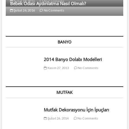
Şubat 28, 2016
No Comments
Bebek Odası Aydınlatma Nasıl Olmalı?
Şubat 26, 2016
No Comments
BANYO
2014 Banyo Dolabı Modelleri
Kasım 27, 2013
No Comments
MUTFAK
Mutfak Dekorasyonu İçin İpuçları
Şubat 26, 2014
No Comments