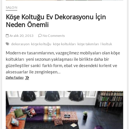
SALON
Köşe Koltuğu Ev Dekorasyonu İçin
Neden Önemli
Aralık 20, 2013
No Comments
dekorasyon
köşe koltuğu
köşe koltukları
köşe takımları
l koltuk
Modern ev tasarımlarının, vazgeçilmez mobilyaları olan köşe
koltukları yeni sezonun yaklaşması ile birlikte daha bir
güzelleştiler sanki farklı form, ebat ve desendeki kırlent ve
aksesuarlar ile zenginleşen…
Köşe
Daha Fazlası
Koltuğu
Ev
Dekorasyonu
İçin
Neden
Önemli