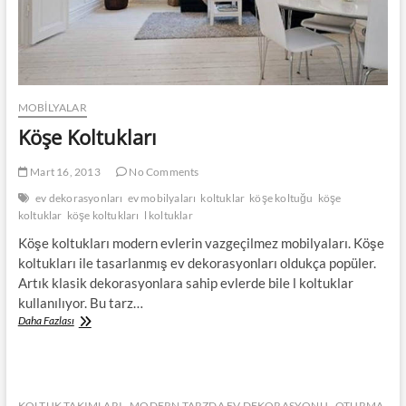
MOBILYALAR
Köşe Koltukları
Mart 16, 2013
No Comments
ev dekorasyonları
ev mobilyaları
koltuklar
köşe koltuğu
köşe
koltuklar
köşe koltukları
l koltuklar
Köşe koltukları modern evlerin vazgeçilmez mobilyaları. Köşe
koltukları ile tasarlanmış ev dekorasyonları oldukça popüler.
Artık klasik dekorasyonlara sahip evlerde bile l koltuklar
kullanılıyor. Bu tarz…
Köşe
Daha Fazlası
Koltukları
KOLTUK TAKIMLARI
MODERN TARZDA EV DEKORASYONU
OTURMA