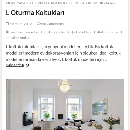
MOBILYALAR
OTURMA ODASI MODELLERI
SALON MOBILYALARI
L Oturma Koltukları
Mart 17, 2013
No Comments
ev dekorasyonları
koltuk modelleri
köşe koltukları
l koltuk modelleri
l
koltuk takımları
L koltuk takımları için yepyeni modeller seçtik. Bu koltuk
modelleri modern ev dekorasyonları için oldukça ideal koltuk
modelleri arasında yer alıyor. L koltuk modelleri için…
L
Daha Fazlası
Oturma
Koltukları