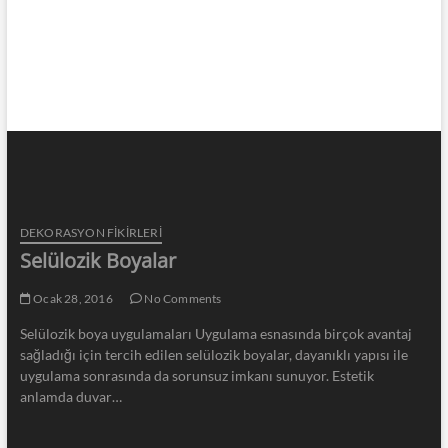
DEKORASYON FİKİRLERİ
Selülozik Boyalar
Ocak 28, 2016
No Comments
Selülozik boya uygulamaları Uygulama esnasında birçok avantaj
sağladığı için tercih edilen selülozik boyalar, dayanıklı yapısı ile
uygulama sonrasında da sorunsuz imkanı sunuyor. Estetik
anlamda duvar…