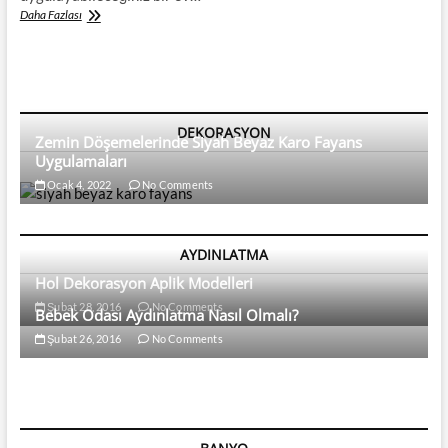
Mersin’de
Daha Fazlası
Kiralık
Satılık
Evler
DEKORASYON
Zemin Döşemelerinde Siyah Beyaz Karo Fayans
Uygulamaları
Ocak 4, 2022
No Comments
AYDINLATMA
Hol Dekorasyon Aplik Modelleri
Şubat 28, 2016
No Comments
Bebek Odası Aydınlatma Nasıl Olmalı?
Şubat 26, 2016
No Comments