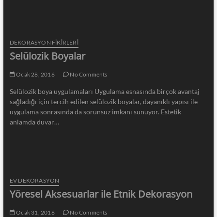
DEKORASYON FİKİRLERİ
Selülozik Boyalar
Ocak 28, 2016
No Comments
Selülozik boya uygulamaları Uygulama esnasında birçok avantaj
sağladığı için tercih edilen selülozik boyalar, dayanıklı yapısı ile
uygulama sonrasında da sorunsuz imkanı sunuyor. Estetik
anlamda duvar…
EV DEKORASYON
Yöresel Aksesuarlar ile Etnik Dekorasyon
Ocak 31, 2016
No Comments