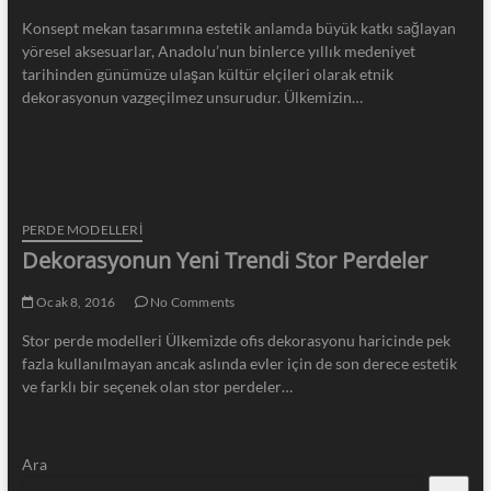
Konsept mekan tasarımına estetik anlamda büyük katkı sağlayan
yöresel aksesuarlar, Anadolu’nun binlerce yıllık medeniyet
tarihinden günümüze ulaşan kültür elçileri olarak etnik
dekorasyonun vazgeçilmez unsurudur. Ülkemizin…
PERDE MODELLERI
Dekorasyonun Yeni Trendi Stor Perdeler
Ocak 8, 2016
No Comments
Stor perde modelleri Ülkemizde ofis dekorasyonu haricinde pek
fazla kullanılmayan ancak aslında evler için de son derece estetik
ve farklı bir seçenek olan stor perdeler…
Ara