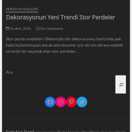
PERDE MODELLERI
Dekorasyonun Yeni Trendi Stor Perdeler
Ocak 8, 2016
No Comments
Stor perde modelleri Ülkemizde ofis dekorasyonu haricinde pek
fazla kullanılmayan ancak aslında evler için de son derece estetik
ve farklı bir seçenek olan stor perdeler…
Ara
Facebook
Instagram
Pinterest
Twitter
Evde Son Trend
| Designed by:
Theme Freesia
|
WordPress
| © Copyright All