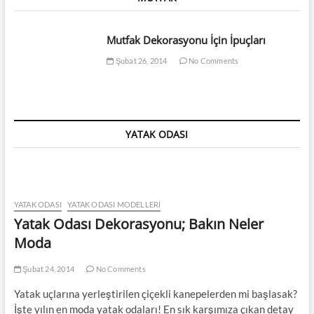
Mutfak Dekorasyonu İçin İpuçları
Şubat 26, 2014
No Comments
YATAK ODASI
YATAK ODASI
YATAK ODASI MODELLERI
Yatak Odası Dekorasyonu; Bakın Neler
Moda
Şubat 24, 2014
No Comments
Yatak uçlarına yerleştirilen çiçekli kanepelerden mi başlasak?
İşte yılın en moda yatak odaları! En sık karşımıza çıkan detay