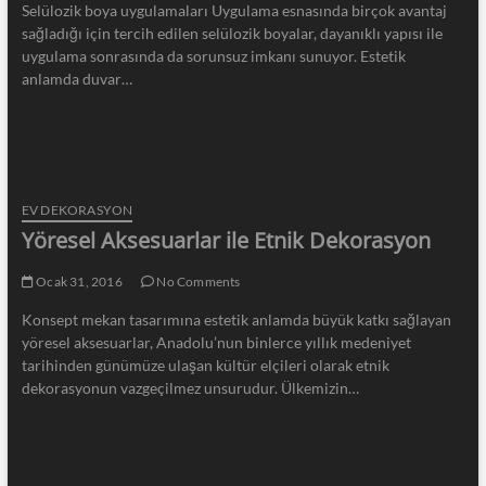
Selülozik boya uygulamaları Uygulama esnasında birçok avantaj
sağladığı için tercih edilen selülozik boyalar, dayanıklı yapısı ile
uygulama sonrasında da sorunsuz imkanı sunuyor. Estetik
anlamda duvar…
EV DEKORASYON
Yöresel Aksesuarlar ile Etnik Dekorasyon
Ocak 31, 2016
No Comments
Konsept mekan tasarımına estetik anlamda büyük katkı sağlayan
yöresel aksesuarlar, Anadolu’nun binlerce yıllık medeniyet
tarihinden günümüze ulaşan kültür elçileri olarak etnik
dekorasyonun vazgeçilmez unsurudur. Ülkemizin…