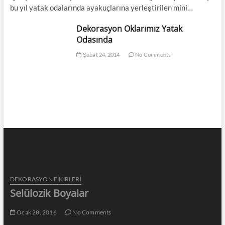
bu yıl yatak odalarında ayakuçlarına yerleştirilen mini…
Dekorasyon Oklarımız Yatak
Odasında
Şubat 24, 2014
No Comments
DEKORASYON FİKİRLERİ
Selülozik Boyalar
Ocak 28, 2016
No Comments