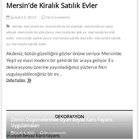
Mersin’de Kiralık Satılık Evler
Şubat 23, 2013
No Comments
emlak
mersinde ev
mersinde ev kiralamak
mersinde ev satın
almak
mersinde kiralık daire
mersinde kiralık ev
mersinde kiralık
evler
mersinde satılık daire
mersinde satılık daireler
mersinde satılık
ev
mersinde satılık evler
Akdeniz, bütün güzelliğini gözler önüne seriyor Mersin’de.
Yeşil ve mavi modern bir şehirde bir araya geliyor. Ev
dekorasyonu üzerine yayınladığımız yüzlerce fikri
uygulayabileceğiniz bir ev…
Mersin’de
Daha Fazlası
Kiralık
Satılık
Evler
DEKORASYON
Zemin Döşemelerinde Siyah Beyaz Karo Fayans
Uygulamaları
Ocak 4, 2022
No Comments