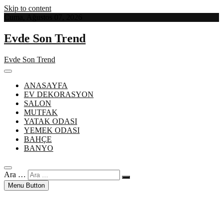
Skip to content
Cuma, Ağustos 07, 2026
Evde Son Trend
Evde Son Trend
ANASAYFA
EV DEKORASYON
SALON
MUTFAK
YATAK ODASI
YEMEK ODASI
BAHÇE
BANYO
Ara …
Menu Button