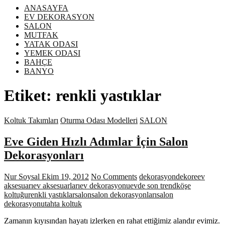
ANASAYFA
EV DEKORASYON
SALON
MUTFAK
YATAK ODASI
YEMEK ODASI
BAHÇE
BANYO
Etiket:
renkli yastıklar
Koltuk Takımları
Oturma Odası Modelleri
SALON
Eve Giden Hızlı Adımlar İçin Salon
Dekorasyonları
Nur Soysal
Ekim 19, 2012
No Comments
dekorasyon
dekore
ev
aksesuarı
ev aksesuarları
ev dekorasyonu
evde son trend
köşe
koltuğu
renkli yastıklar
salon
salon dekorasyonları
salon
dekorasyonu
tahta koltuk
Zamanın kıyısından hayatı izlerken en rahat ettiğimiz alandır evimiz.