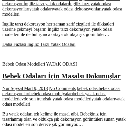
dekorasyon
İngiliz tarzı yatak odaları
İngiliz tarzı yatak odası
dekorasyonları
yatak odaları
yatak odası dekorasyonları
yatak odası
modelleri
İngiliz tarzı dekorasyon her zaman zarif çizgileri ile dikkatleri
üzerine çekmeyi başarır. İngiliz tarzı dekorasyon yatak odası
modelleri ile de buluşunca ortaya oldukça şık görüntüler…
Daha Fazlası
İngiliz Tarzı Yatak Odaları
Bebek Odası Modelleri
YATAK ODASI
Bebek Odaları İçin Masalsı Dokunuşlar
Nur Soysal
Mart 9, 2013
No Comments
bebek odası
bebek odası
dekorasyonları
bebek odası mobilyaları
bebek yatak odası
modelleri
evde son trend
şık yatak odası modelleri
yatak odaları
yatak
odası modelleri
Bu yatak odaları tek kelime ile masal gibi. Bebeğiniz için
tasarlanmış olan ve oldukça şık dekorasyon görüntüleri sunan yatak
odası modelleri son derece şık görünüyor.…