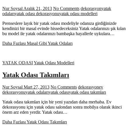
Nur Soysal
Aralık 21, 2013
No Comments
dekorasyon
yatak
odaları
yatak odası dekorasyonu
yatak odası modelleri
Prenseslere layık bir yatak odası modeliyle odanıza girdiğinizde
kendinizi bir masal evinde hissedeceksiniz Yatak odalarınızı şık kılan
bu model ile yatak odalarınızı bambaşka hayallerle uykulara…
Daha Fazlası
Masal Gibi Yatak Odaları
YATAK ODASI
Yatak Odası Modelleri
Yatak Odası Takımları
Nur Soysal
Mart 27, 2013
No Comments
dekorasyon
ev
dekorasyonu
yatak odaları
yatak odası
yatak odası takımları
Yatak odası takımları için bir yeni yazıdan daha merhaba. Ev
dekorasyonu için yatak odası salondan sonra mobilya olarak ikinci
önem arz eden yerdir. Yatak odası…
Daha Fazlası
Yatak Odası Takımları