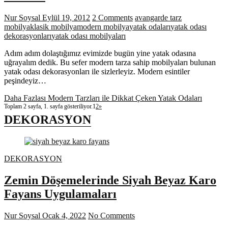
Nur Soysal
Eylül 19, 2012
2 Comments
avangarde tarz
mobilya
klasik mobilya
modern mobilya
yatak odaları
yatak odası
dekorasyonları
yatak odası mobilyaları
Adım adım dolaştığımız evimizde bugün yine yatak odasına
uğrayalım dedik. Bu sefer modern tarza sahip mobilyaları bulunan
yatak odası dekorasyonları ile sizlerleyiz. Modern esintiler
peşindeyiz…
Daha Fazlası
Modern Tarzları ile Dikkat Çeken Yatak Odaları
Toplam 2 sayfa, 1. sayfa gösteriliyor.
1
2
»
DEKORASYON
DEKORASYON
Zemin Döşemelerinde Siyah Beyaz Karo
Fayans Uygulamaları
Nur Soysal
Ocak 4, 2022
No Comments