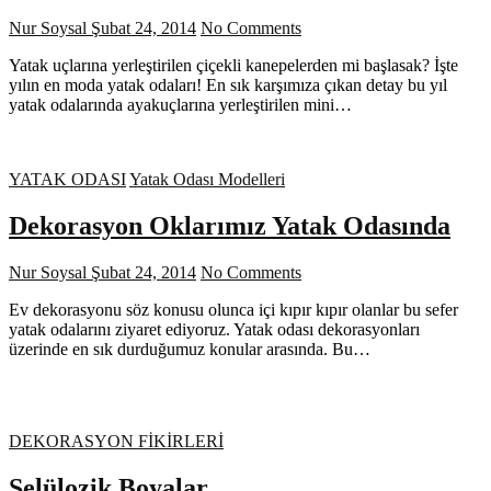
Nur Soysal
Şubat 24, 2014
No Comments
Yatak uçlarına yerleştirilen çiçekli kanepelerden mi başlasak? İşte
yılın en moda yatak odaları! En sık karşımıza çıkan detay bu yıl
yatak odalarında ayakuçlarına yerleştirilen mini…
YATAK ODASI
Yatak Odası Modelleri
Dekorasyon Oklarımız Yatak Odasında
Nur Soysal
Şubat 24, 2014
No Comments
Ev dekorasyonu söz konusu olunca içi kıpır kıpır olanlar bu sefer
yatak odalarını ziyaret ediyoruz. Yatak odası dekorasyonları
üzerinde en sık durduğumuz konular arasında. Bu…
DEKORASYON FİKİRLERİ
Selülozik Boyalar