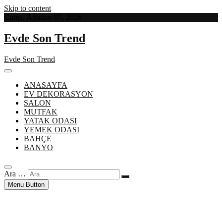
Skip to content
Cuma, Ağustos 07, 2026
Evde Son Trend
Evde Son Trend
ANASAYFA
EV DEKORASYON
SALON
MUTFAK
YATAK ODASI
YEMEK ODASI
BAHÇE
BANYO
Ara …
Menu Button