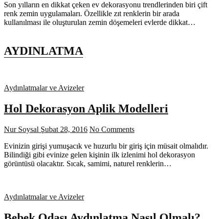
Son yılların en dikkat çeken ev dekorasyonu trendlerinden biri çift
renk zemin uygulamaları. Özellikle zıt renklerin bir arada
kullanılması ile oluşturulan zemin döşemeleri evlerde dikkat…
AYDINLATMA
Aydınlatmalar ve Avizeler
Hol Dekorasyon Aplik Modelleri
Nur Soysal
Şubat 28, 2016
No Comments
Evinizin girişi yumuşacık ve huzurlu bir giriş için müsait olmalıdır.
Bilindiği gibi evinize gelen kişinin ilk izlenimi hol dekorasyon
görüntüsü olacaktır. Sıcak, samimi, naturel renklerin…
Aydınlatmalar ve Avizeler
Bebek Odası Aydınlatma Nasıl Olmalı?