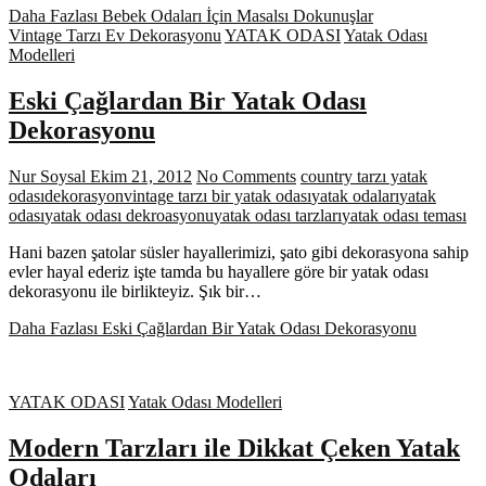
Daha Fazlası
Bebek Odaları İçin Masalsı Dokunuşlar
Vintage Tarzı Ev Dekorasyonu
YATAK ODASI
Yatak Odası
Modelleri
Eski Çağlardan Bir Yatak Odası
Dekorasyonu
Nur Soysal
Ekim 21, 2012
No Comments
country tarzı yatak
odası
dekorasyon
vintage tarzı bir yatak odası
yatak odaları
yatak
odası
yatak odası dekroasyonu
yatak odası tarzları
yatak odası teması
Hani bazen şatolar süsler hayallerimizi, şato gibi dekorasyona sahip
evler hayal ederiz işte tamda bu hayallere göre bir yatak odası
dekorasyonu ile birlikteyiz. Şık bir…
Daha Fazlası
Eski Çağlardan Bir Yatak Odası Dekorasyonu
YATAK ODASI
Yatak Odası Modelleri
Modern Tarzları ile Dikkat Çeken Yatak
Odaları