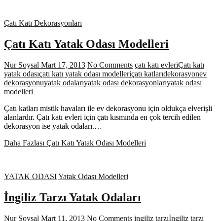
Çatı Katı Dekorasyonları
Çatı Katı Yatak Odası Modelleri
Nur Soysal
Mart 17, 2013
No Comments
çatı katı evleri
Çatı katı
yatak odası
çatı katı yatak odası modelleri
çatı katları
dekorasyon
ev
dekorasyonu
yatak odaları
yatak odası dekorasyonları
yatak odası
modelleri
Çatı katları mistik havaları ile ev dekorasyonu için oldukça elverişli
alanlardır. Çatı katı evleri için çatı kısmında en çok tercih edilen
dekorasyon ise yatak odaları.…
Daha Fazlası
Çatı Katı Yatak Odası Modelleri
YATAK ODASI
Yatak Odası Modelleri
İngiliz Tarzı Yatak Odaları
Nur Soysal
Mart 11, 2013
No Comments
ingiliz tarzı
İngiliz tarzı