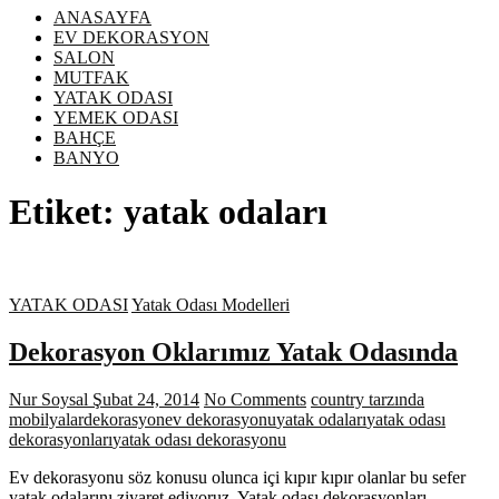
ANASAYFA
EV DEKORASYON
SALON
MUTFAK
YATAK ODASI
YEMEK ODASI
BAHÇE
BANYO
Etiket:
yatak odaları
YATAK ODASI
Yatak Odası Modelleri
Dekorasyon Oklarımız Yatak Odasında
Nur Soysal
Şubat 24, 2014
No Comments
country tarzında
mobilyalar
dekorasyon
ev dekorasyonu
yatak odaları
yatak odası
dekorasyonları
yatak odası dekorasyonu
Ev dekorasyonu söz konusu olunca içi kıpır kıpır olanlar bu sefer
yatak odalarını ziyaret ediyoruz. Yatak odası dekorasyonları