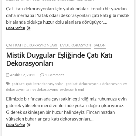
Çatı katı dekorasyonları için yatak odaları konulu bir yazıdan
daha merhaba! Yatak odası dekorasyonları çatı katı gibi mistik
bir alanda oldukça huzur dolu alanlara dönüşüyor.…
Çatı
Daha Fazlası
Katı
Yatak
Odası
ÇATI KATI DEKORASYONLARI
EV DEKORASYON
SALON
Dekorasyonları
Mistik Duygular Eşliğinde Çatı Katı
Dekorasyonları
Aralık 12, 2012
1 Comment
çatı katı
çatı katı dekorasyonları
çatı katı dekorasyonu
dekorasyon
ev
dekorasyonları
ev dekorasyonu
evde son trend
Elimizde bir fincan ada çayı sakinleştirdiğimiz ruhumuzu evin
giderek yükselen merdivenlerinde yukarı doğru çıkarıyoruz.
Giderek sakinleşen bir huzur halindeyiz. Fincanımızdan
yükselen buharlar çatı katı dekorasyonları…
Mistik
Daha Fazlası
Duygular
Eşliğinde