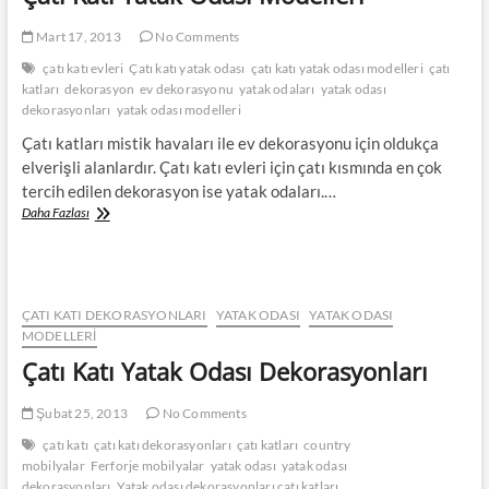
Mart 17, 2013
No Comments
çatı katı evleri
Çatı katı yatak odası
çatı katı yatak odası modelleri
çatı
katları
dekorasyon
ev dekorasyonu
yatak odaları
yatak odası
dekorasyonları
yatak odası modelleri
Çatı katları mistik havaları ile ev dekorasyonu için oldukça
elverişli alanlardır. Çatı katı evleri için çatı kısmında en çok
tercih edilen dekorasyon ise yatak odaları.…
Çatı
Daha Fazlası
Katı
Yatak
Odası
Modelleri
ÇATI KATI DEKORASYONLARI
YATAK ODASI
YATAK ODASI
MODELLERI
Çatı Katı Yatak Odası Dekorasyonları
Şubat 25, 2013
No Comments
çatı katı
çatı katı dekorasyonları
çatı katları
country
mobilyalar
Ferforje mobilyalar
yatak odası
yatak odası
dekorasyonları
Yatak odası dekorasyonları çatı katları