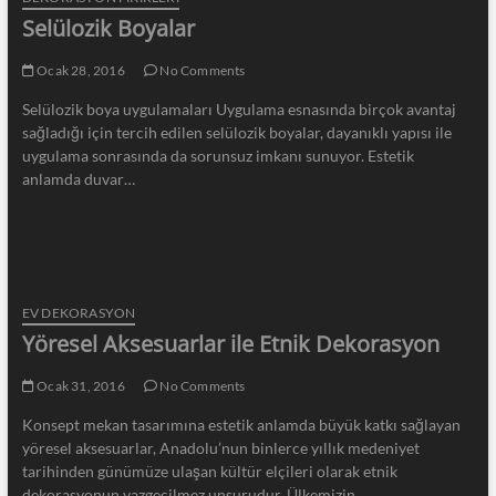
Selülozik Boyalar
Ocak 28, 2016
No Comments
Selülozik boya uygulamaları Uygulama esnasında birçok avantaj
sağladığı için tercih edilen selülozik boyalar, dayanıklı yapısı ile
uygulama sonrasında da sorunsuz imkanı sunuyor. Estetik
anlamda duvar…
EV DEKORASYON
Yöresel Aksesuarlar ile Etnik Dekorasyon
Ocak 31, 2016
No Comments
Konsept mekan tasarımına estetik anlamda büyük katkı sağlayan
yöresel aksesuarlar, Anadolu’nun binlerce yıllık medeniyet
tarihinden günümüze ulaşan kültür elçileri olarak etnik
dekorasyonun vazgeçilmez unsurudur. Ülkemizin…