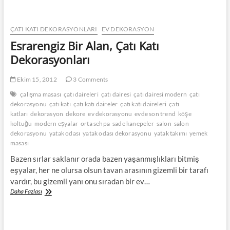
Çatı
Katı
Dekorasyonları
ÇATI KATI DEKORASYONLARI
EV DEKORASYON
Esrarengiz Bir Alan, Çatı Katı
Dekorasyonları
Ekim 15, 2012
3 Comments
çalışma masası
çatı daireleri
çatı dairesi
çatı dairesi modern
çatı
dekorasyonu
çatı katı
çatı katı daireler
çatı katı daireleri
çatı
katları
dekorasyon
dekore
ev dekorasyonu
evde son trend
köşe
koltuğu
modern eşyalar
orta sehpa
sade kanepeler
salon
salon
dekorasyonu
yatak odası
yatak odası dekorasyonu
yatak takımı
yemek
masası
Bazen sırlar saklanır orada bazen yaşanmışlıkları bitmiş
eşyalar, her ne olursa olsun tavan arasının gizemli bir tarafı
vardır, bu gizemli yanı onu sıradan bir ev…
Esrarengiz
Daha Fazlası
Bir
Alan,
Çatı
Katı