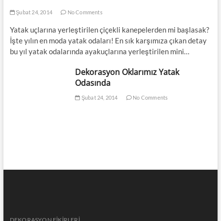
Şubat 24, 2014
No Comments
Yatak uçlarına yerleştirilen çiçekli kanepelerden mi başlasak?
İşte yılın en moda yatak odaları! En sık karşımıza çıkan detay
bu yıl yatak odalarında ayakuçlarına yerleştirilen mini…
Dekorasyon Oklarımız Yatak
Odasında
Şubat 24, 2014
No Comments
DEKORASYON FİKİRLERİ