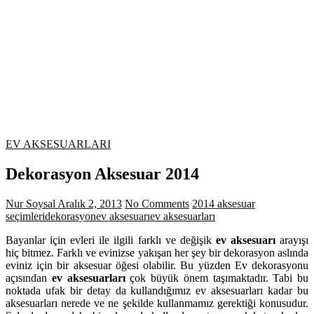
EV AKSESUARLARI
Dekorasyon Aksesuar 2014
Nur Soysal
Aralık 2, 2013
No Comments
2014 aksesuar
seçimleri
dekorasyon
ev aksesuarı
ev aksesuarları
Bayanlar için evleri ile ilgili farklı ve değişik
ev aksesuarı
arayışı
hiç bitmez. Farklı ve evinizse yakışan her şey bir dekorasyon aslında
eviniz için bir aksesuar öğesi olabilir. Bu yüzden Ev dekorasyonu
açısından
ev aksesuarları
çok büyük önem taşımaktadır. Tabi bu
noktada ufak bir detay da kullandığımız ev aksesuarları kadar bu
aksesuarları nerede ve ne şekilde kullanmamız gerektiği konusudur.