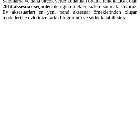
Salonlarda ve daha birçok yerde kullanılan ortama renk katacak olan
2014 aksesuar seçimleri
ile ilgili örnekleri sizlere sunmak istiyoruz.
Ev aksesuarları en yeni trend aksesuar örneklerinden oluşan
modelleri ile evlerinize farklı bir görüntü ve şıklık katabilirsiniz.