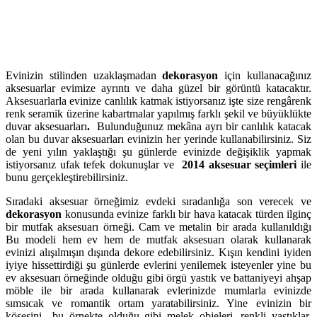
Evinizin stilinden uzaklaşmadan
dekorasyon
için kullanacağınız
aksesuarlar evimize ayrıntı ve daha güzel bir görüntü katacaktır.
Aksesuarlarla evinize canlılık katmak istiyorsanız işte size rengârenk
renk seramik üzerine kabartmalar yapılmış farklı şekil ve büyüklükte
duvar aksesuarları
.
Bulunduğunuz mekâna ayrı bir canlılık katacak
olan bu duvar aksesuarları evinizin her yerinde kullanabilirsiniz. Siz
de yeni yılın yaklaştığı şu günlerde evinizde değişiklik yapmak
istiyorsanız ufak tefek dokunuşlar ve
2014 aksesuar seçimleri
ile
bunu gerçekleştirebilirsiniz.
Sıradaki aksesuar örneğimiz evdeki sıradanlığa son verecek ve
dekorasyon
konusunda evinize farklı bir hava katacak türden ilginç
bir mutfak aksesuarı örneği. Cam ve metalin bir arada kullanıldığı
Bu modeli hem ev hem de mutfak aksesuarı olarak kullanarak
evinizi alışılmışın dışında dekore edebilirsiniz. Kışın kendini iyiden
iyiye hissettirdiği şu günlerde evlerini yenilemek isteyenler yine bu
ev aksesuarı örneğinde olduğu gibi örgü yastık ve battaniyeyi ahşap
möble ile bir arada kullanarak evlerinizde mumlarla evinizde
sımsıcak ve romantik ortam yaratabilirsiniz. Yine evinizin bir
köşesini bu örnekte olduğu gibi melek objeleri, renkli yastıklar,