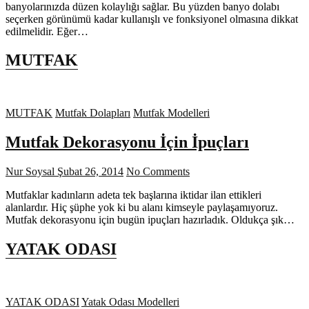
banyolarınızda düzen kolaylığı sağlar. Bu yüzden banyo dolabı
seçerken görünümü kadar kullanışlı ve fonksiyonel olmasına dikkat
edilmelidir. Eğer…
MUTFAK
MUTFAK
Mutfak Dolapları
Mutfak Modelleri
Mutfak Dekorasyonu İçin İpuçları
Nur Soysal
Şubat 26, 2014
No Comments
Mutfaklar kadınların adeta tek başlarına iktidar ilan ettikleri
alanlardır. Hiç şüphe yok ki bu alanı kimseyle paylaşamıyoruz.
Mutfak dekorasyonu için bugün ipuçları hazırladık. Oldukça şık…
YATAK ODASI
YATAK ODASI
Yatak Odası Modelleri