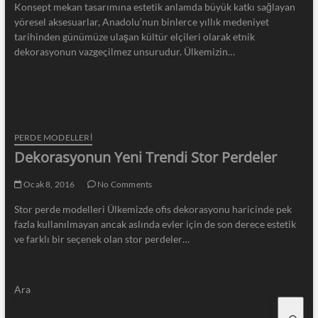
Konsept mekan tasarımına estetik anlamda büyük katkı sağlayan
yöresel aksesuarlar, Anadolu’nun binlerce yıllık medeniyet
tarihinden günümüze ulaşan kültür elçileri olarak etnik
dekorasyonun vazgeçilmez unsurudur. Ülkemizin…
PERDE MODELLERI
Dekorasyonun Yeni Trendi Stor Perdeler
Ocak 8, 2016
No Comments
Stor perde modelleri Ülkemizde ofis dekorasyonu haricinde pek
fazla kullanılmayan ancak aslında evler için de son derece estetik
ve farklı bir seçenek olan stor perdeler…
Ara