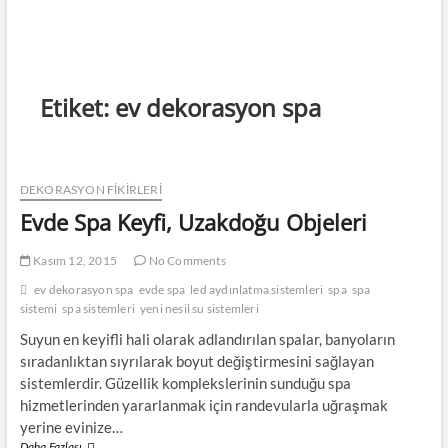
Etiket:
ev dekorasyon spa
DEKORASYON FİKİRLERİ
Evde Spa Keyfi, Uzakdoğu Objeleri
Kasım 12, 2015
No Comments
ev dekorasyon spa
evde spa
led aydınlatma sistemleri
spa
spa
sistemi
spa sistemleri
yeni nesil su sistemleri
Suyun en keyifli hali olarak adlandırılan spalar, banyoların
sıradanlıktan sıyrılarak boyut değiştirmesini sağlayan
sistemlerdir. Güzellik komplekslerinin sunduğu spa
hizmetlerinden yararlanmak için randevularla uğraşmak
yerine evinize…
Evde
Daha Fazlası