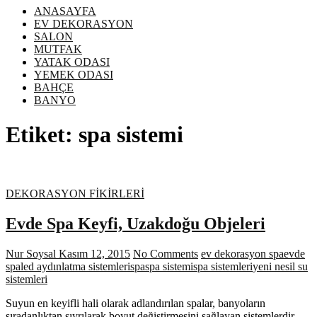
ANASAYFA
EV DEKORASYON
SALON
MUTFAK
YATAK ODASI
YEMEK ODASI
BAHÇE
BANYO
Etiket:
spa sistemi
DEKORASYON FİKİRLERİ
Evde Spa Keyfi, Uzakdoğu Objeleri
Nur Soysal
Kasım 12, 2015
No Comments
ev dekorasyon spa
evde
spa
led aydınlatma sistemleri
spa
spa sistemi
spa sistemleri
yeni nesil su
sistemleri
Suyun en keyifli hali olarak adlandırılan spalar, banyoların
sıradanlıktan sıyrılarak boyut değiştirmesini sağlayan sistemlerdir.