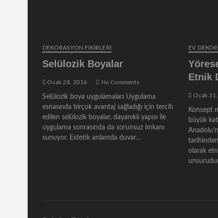
DEKORASYON FİKİRLERİ
EV DEKO
Selülozik Boyalar
Yörese
Etnik
Ocak 28, 2016
No Comments
Ocak 31,
Selülozik boya uygulamaları Uygulama
esnasında birçok avantaj sağladığı için tercih
Konsept m
edilen selülozik boyalar, dayanıklı yapısı ile
büyük katk
uygulama sonrasında da sorunsuz imkanı
Anadolu’n
sunuyor. Estetik anlamda duvar…
tarihinden
olarak et
unsurudur