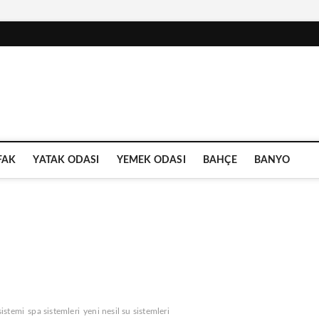
FAK
YATAK ODASI
YEMEK ODASI
BAHÇE
BANYO
sistemi
spa sistemleri
yeni nesil su sistemleri