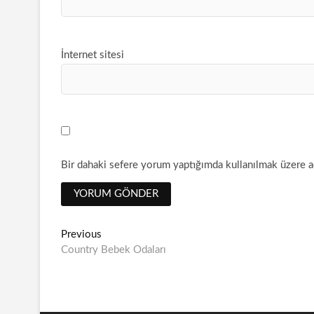
İnternet sitesi
Bir dahaki sefere yorum yaptığımda kullanılmak üzere ad
Yazı
Previous
Previous
post:
Country Bebek Odaları
dolaşımı