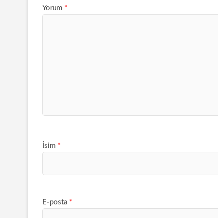
Yorum
*
İsim
*
E-posta
*