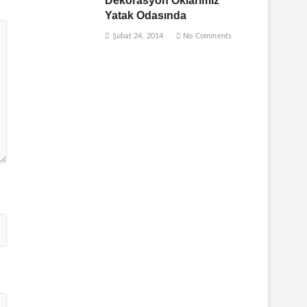
Dekorasyon Oklarımız
Yatak Odasında
Şubat 24, 2014
No Comments