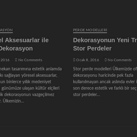
RASYON
PERDE MODELLERI
l Aksesuarlar ile
Dekorasyonun Yeni Tr
 Dekorasyon
Stor Perdeler
 2016
No Comments
Ocak 8, 2016
No Comments
ekan tasarımına estetik anlamda
Stor perde modelleri Ülkemizde of
ı sağlayan yöresel aksesuarlar,
dekorasyonu haricinde pek fazla
un binlerce yıllık medeniyet
kullanılmayan ancak aslında evler 
 günümüze ulaşan kültür elçileri
son derece estetik ve farklı bir se
nik dekorasyonun vazgeçilmez
stor perdeler…
. Ülkemizin…