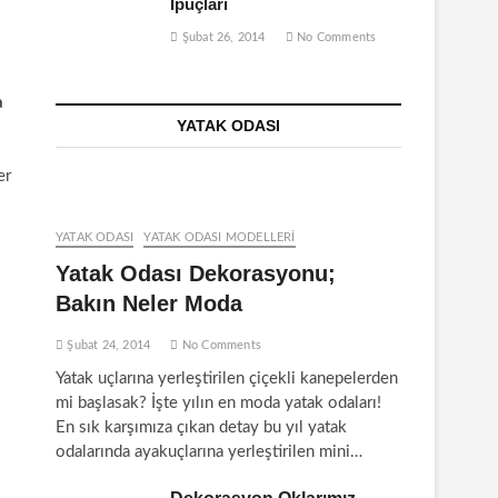
İpuçları
Şubat 26, 2014
No Comments
a
YATAK ODASI
er
YATAK ODASI
YATAK ODASI MODELLERI
Yatak Odası Dekorasyonu;
Bakın Neler Moda
Şubat 24, 2014
No Comments
Yatak uçlarına yerleştirilen çiçekli kanepelerden
mi başlasak? İşte yılın en moda yatak odaları!
En sık karşımıza çıkan detay bu yıl yatak
odalarında ayakuçlarına yerleştirilen mini…