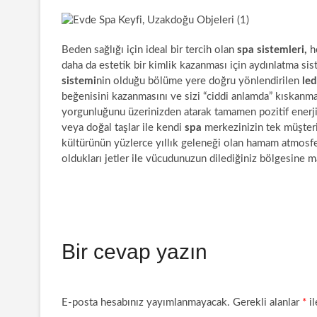
Beden sağlığı için ideal bir tercih olan
spa sistemleri,
h
daha da estetik bir kimlik kazanması için aydınlatma sis
sistemi
nin olduğu bölüme yere doğru yönlendirilen
led
beğenisini kazanmasını ve sizi “ciddi anlamda” kıskanma
yorgunluğunu üzerinizden atarak tamamen pozitif enerji i
veya doğal taşlar ile kendi
spa
merkezinizin tek müşteri
kültürünün yüzlerce yıllık geleneği olan hamam atmosfe
oldukları jetler ile vücudunuzun dilediğiniz bölgesine m
Bir cevap yazın
E-posta hesabınız yayımlanmayacak.
Gerekli alanlar
*
il