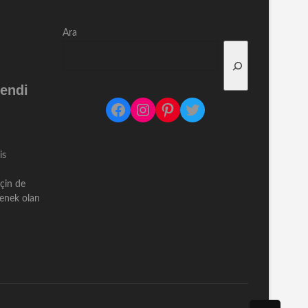
Ara
endi
Facebook
Instagram
Pinterest
Twitter
is
için de
çenek olan