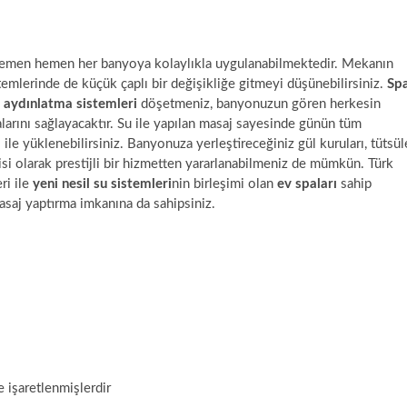
emen hemen her banyoya kolaylıkla uygulanabilmektedir. Mekanın
temlerinde de küçük çaplı bir değişikliğe gitmeyi düşünebilirsiniz.
Sp
 aydınlatma sistemleri
döşetmeniz, banyonuzun gören herkesin
larını sağlayacaktır. Su ile yapılan masaj sayesinde günün tüm
le yüklenebilirsiniz. Banyonuza yerleştireceğiniz gül kuruları, tütsül
si olarak prestijli bir hizmetten yararlanabilmeniz de mümkün. Türk
ri ile
yeni nesil su sistemleri
nin birleşimi olan
ev spaları
sahip
asaj yaptırma imkanına da sahipsiniz.
e işaretlenmişlerdir