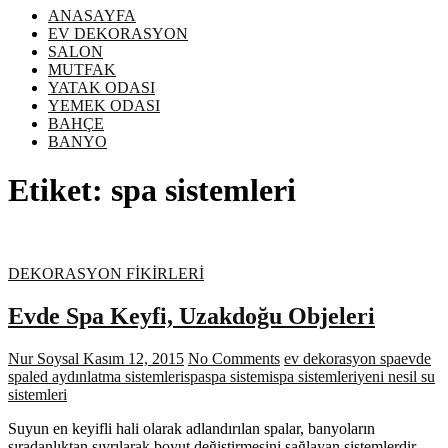
ANASAYFA
EV DEKORASYON
SALON
MUTFAK
YATAK ODASI
YEMEK ODASI
BAHÇE
BANYO
Etiket:
spa sistemleri
DEKORASYON FİKİRLERİ
Evde Spa Keyfi, Uzakdoğu Objeleri
Nur Soysal
Kasım 12, 2015
No Comments
ev dekorasyon spa
evde
spa
led aydınlatma sistemleri
spa
spa sistemi
spa sistemleri
yeni nesil su
sistemleri
Suyun en keyifli hali olarak adlandırılan spalar, banyoların
sıradanlıktan sıyrılarak boyut değiştirmesini sağlayan sistemlerdir.