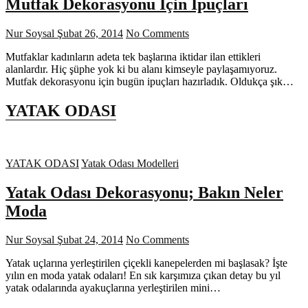
Mutfak Dekorasyonu İçin İpuçları
Nur Soysal
Şubat 26, 2014
No Comments
Mutfaklar kadınların adeta tek başlarına iktidar ilan ettikleri
alanlardır. Hiç şüphe yok ki bu alanı kimseyle paylaşamıyoruz.
Mutfak dekorasyonu için bugün ipuçları hazırladık. Oldukça şık…
YATAK ODASI
YATAK ODASI
Yatak Odası Modelleri
Yatak Odası Dekorasyonu; Bakın Neler
Moda
Nur Soysal
Şubat 24, 2014
No Comments
Yatak uçlarına yerleştirilen çiçekli kanepelerden mi başlasak? İşte
yılın en moda yatak odaları! En sık karşımıza çıkan detay bu yıl
yatak odalarında ayakuçlarına yerleştirilen mini…