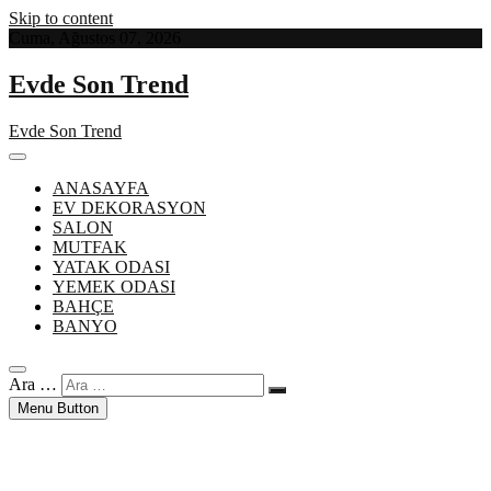
Skip to content
Cuma, Ağustos 07, 2026
Evde Son Trend
Evde Son Trend
ANASAYFA
EV DEKORASYON
SALON
MUTFAK
YATAK ODASI
YEMEK ODASI
BAHÇE
BANYO
Ara …
Menu Button