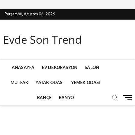
S
Perşembe, Ağustos 06, 2026
k
i
p
Evde Son Trend
t
o
c
o
n
ANASAYFA
EV DEKORASYON
SALON
t
e
MUTFAK
YATAK ODASI
YEMEK ODASI
n
t
M
BAHÇE
BANYO
e
n
u
B
u