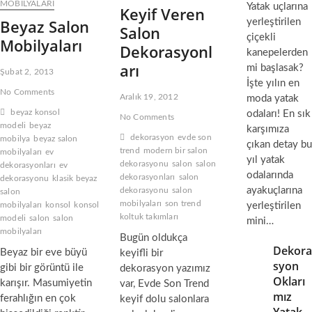
o
MOBILYALARI
Yatak uçlarına
o
Keyif Veren
b
n
Beyaz Salon
yerleştirilen
i
Salon
M
çiçekli
l
Mobilyaları
o
Dekorasyonl
y
kanepelerden
b
a
arı
mi başlasak?
i
Şubat 2, 2013
l
l
İşte yılın en
a
No Comments
y
Aralık 19, 2012
moda yatak
r
a
beyaz konsol
odaları! En sık
ı
No Comments
l
modeli
beyaz
İ
karşımıza
a
dekorasyon
evde son
mobilya
beyaz salon
ç
çıkan detay bu
r
trend
modern bir salon
e
mobilyaları
ev
ı
yıl yatak
r
dekorasyonu
salon
salon
dekorasyonları
ev
odalarında
i
dekorasyonları
salon
dekorasyonu
klasik beyaz
s
ayakuçlarına
dekorasyonu
salon
salon
i
mobilyaları
son trend
mobilyaları
konsol
konsol
yerleştirilen
n
koltuk takımları
modeli
salon
salon
mini…
d
mobilyaları
Bugün oldukça
e
Dekora
Beyaz bir eve büyü
n
keyifli bir
syon
K
gibi bir görüntü ile
dekorasyon yazımız
o
Okları
karışır. Masumiyetin
var, Evde Son Trend
n
mız
ferahlığın en çok
keyif dolu salonlara
s