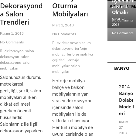
Aydınlatm
Dekorasyond
Oturma
AYDINLATM
a Nasıl
Şubat 28,
a Salon
Mobilyaları
Olmalı?
2016
Trendleri
Şubat 26,
No Comments
2016
Mart 1, 2013
Kasım 1, 2013
No Comments
No Comments
No Comments
ev dekorasyonları
ev
dekorasyonu
ferforje
dekorasyon
salon
mobilya
ferforje mobilya
dekorasyon
salon
çeşitleri
Ferforje
dekorasyonu
salon
mobilyalar
salon
BANYO
mobilyaları
mobilyaları
Salonunuzun durumu
Ferforje mobilya
metrekaresi,
2014
bahçe ve balkon
genişliği, şekli, salon
Banyo
mobilyalarının yanı
mobilyaları alırken
Dolabı
sıra ev dekorasyonu
dikkat edilmesi
Modell
içerisinde salon
gereken önemli
eri
mobilyaları ile de
hususlardır.
sıklıkla kullanılıyor.
Kasım
Salonlarınız ile ilgili
Her türlü mobilya ile
27,
dekorasyon yaparken
2013
uyum içerisinde olan