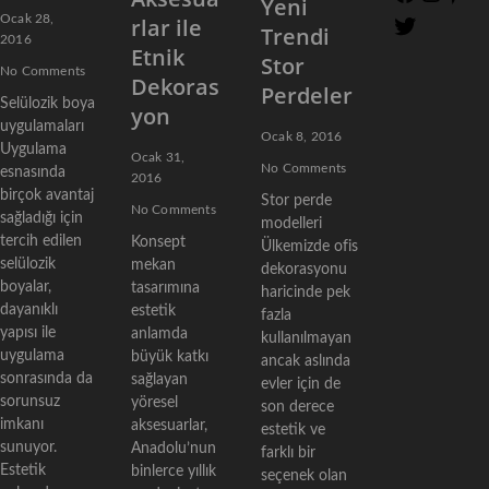
Yeni
k
a
n
i
r
Ocak 28,
rlar ile
o
T
Trendi
c
s
n
ı
2016
r
w
Etnik
Stor
e
t
t
a
i
No Comments
Dekoras
s
b
a
e
Perdeler
t
y
Selülozik boya
o
g
r
yon
t
o
uygulamaları
o
r
e
Ocak 8, 2016
e
n
Uygulama
k
a
s
Ocak 31,
l
r
No Comments
esnasında
m
t
2016
a
birçok avantaj
r
Stor perde
No Comments
sağladığı için
ı
modelleri
tercih edilen
Konsept
Ülkemizde ofis
selülozik
mekan
dekorasyonu
boyalar,
tasarımına
haricinde pek
dayanıklı
estetik
fazla
yapısı ile
anlamda
kullanılmayan
uygulama
büyük katkı
ancak aslında
sonrasında da
sağlayan
evler için de
sorunsuz
yöresel
son derece
imkanı
aksesuarlar,
estetik ve
sunuyor.
Anadolu’nun
farklı bir
Estetik
binlerce yıllık
seçenek olan