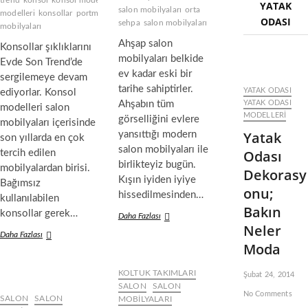
trend
konsol
konsol modeli
konsol
YATAK
T
r
salon mobilyaları
orta
modelleri
konsollar
portmantolar
salon
r
ODASI
ı
sehpa
salon mobilyaları
mobilyaları
e
Ahşap salon
n
Konsollar şıklıklarını
d
mobilyaları belkide
Evde Son Trend’de
l
ev kadar eski bir
sergilemeye devam
e
tarihe sahiptirler.
YATAK ODASI
ediyorlar. Konsol
r
Ahşabın tüm
YATAK ODASI
i
modelleri salon
MODELLERI
görselliğini evlere
mobilyaları içerisinde
Yatak
yansıttığı modern
son yıllarda en çok
salon mobilyaları ile
Odası
tercih edilen
birlikteyiz bugün.
mobilyalardan birisi.
Dekorasy
Kışın iyiden iyiye
Bağımsız
onu;
hissedilmesinden…
kullanılabilen
Bakın
konsollar gerek…
Daha Fazlası
A
Neler
h
Daha Fazlası
S
ş
Moda
a
a
l
p
o
KOLTUK TAKIMLARI
Şubat 24, 2014
S
n
SALON
SALON
a
No Comments
M
SALON
SALON
MOBILYALARI
l