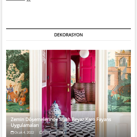
Odalarında
Vintage
Etkisi
DEKORASYON
Zemin Döşemelerinde Siyah Beyaz Karo Fayans
Uygulamaları
Ocak 4, 2022
No Comments