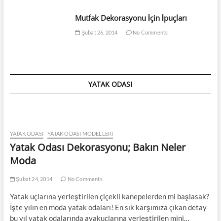
Mutfak Dekorasyonu İçin İpuçları
Şubat 26, 2014
No Comments
YATAK ODASI
YATAK ODASI
YATAK ODASI MODELLERI
Yatak Odası Dekorasyonu; Bakın Neler
Moda
Şubat 24, 2014
No Comments
Yatak uçlarına yerleştirilen çiçekli kanepelerden mi başlasak?
İşte yılın en moda yatak odaları! En sık karşımıza çıkan detay
bu yıl yatak odalarında ayakuçlarına yerleştirilen mini…