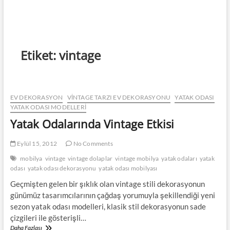
Etiket:
vintage
EV DEKORASYON
VINTAGE TARZI EV DEKORASYONU
YATAK ODASI
YATAK ODASI MODELLERI
Yatak Odalarında Vintage Etkisi
Eylül 15, 2012
No Comments
mobilya
vintage
vintage dolaplar
vintage mobilya
yatak odaları
yatak
odası
yatak odası dekorasyonu
yatak odası mobilyası
Geçmişten gelen bir şıklık olan vintage stili dekorasyonun
günümüz tasarımcılarının çağdaş yorumuyla şekillendiği yeni
sezon yatak odası modelleri, klasik stil dekorasyonun sade
çizgileri ile gösterişli…
Yatak
Daha Fazlası