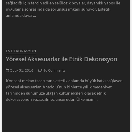
sağladığı için tercih edilen selülozik boyalar, dayanıklı yapısı ile
uygulama sonrasında da sorunsuz imkanı sunuyor. Estetik
anlamda duvar…
EV DEKORASYON
Yöresel Aksesuarlar ile Etnik Dekorasyon
Ocak 31, 2016
No Comments
Konsept mekan tasarımına estetik anlamda büyük katkı sağlayan
yöresel aksesuarlar, Anadolu’nun binlerce yıllık medeniyet
tarihinden günümüze ulaşan kültür elçileri olarak etnik
dekorasyonun vazgeçilmez unsurudur. Ülkemizin…