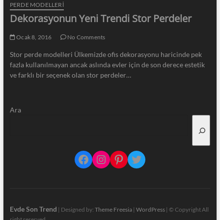
PERDE MODELLERI
Dekorasyonun Yeni Trendi Stor Perdeler
Ocak 8, 2016
No Comments
Stor perde modelleri Ülkemizde ofis dekorasyonu haricinde pek
fazla kullanılmayan ancak aslında evler için de son derece estetik
ve farklı bir seçenek olan stor perdeler…
Ara
Facebook
Instagram
Pinterest
Twitter
Evde Son Trend
| Designed by:
Theme Freesia
|
WordPress
| © Copyright All
right reserved