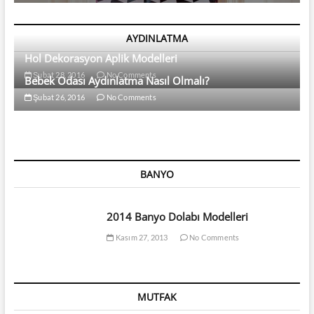
AYDINLATMA
Hol Dekorasyon Aplik Modelleri
Şubat 28, 2016
No Comments
Bebek Odası Aydınlatma Nasıl Olmalı?
Şubat 26, 2016
No Comments
BANYO
2014 Banyo Dolabı Modelleri
Kasım 27, 2013
No Comments
MUTFAK