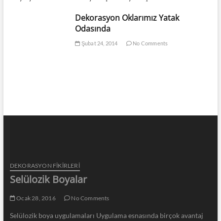
Dekorasyon Oklarımız Yatak
Odasında
Şubat 24, 2014
No Comments
DEKORASYON FİKİRLERİ
Selülozik Boyalar
Ocak 28, 2016
No Comments
Selülozik boya uygulamaları Uygulama esnasında birçok avantaj