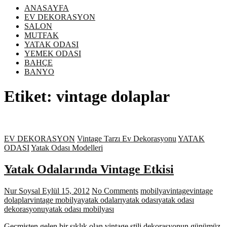
ANASAYFA
EV DEKORASYON
SALON
MUTFAK
YATAK ODASI
YEMEK ODASI
BAHÇE
BANYO
Etiket:
vintage dolaplar
EV DEKORASYON
Vintage Tarzı Ev Dekorasyonu
YATAK
ODASI
Yatak Odası Modelleri
Yatak Odalarında Vintage Etkisi
Nur Soysal
Eylül 15, 2012
No Comments
mobilya
vintage
vintage
dolaplar
vintage mobilya
yatak odaları
yatak odası
yatak odası
dekorasyonu
yatak odası mobilyası
Geçmişten gelen bir şıklık olan vintage stili dekorasyonun günümüz