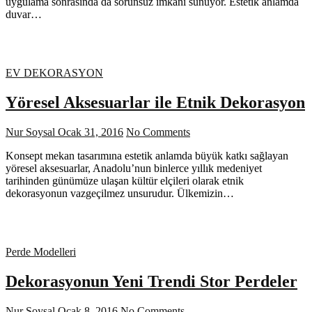
uygulama sonrasında da sorunsuz imkanı sunuyor. Estetik anlamda
duvar…
EV DEKORASYON
Yöresel Aksesuarlar ile Etnik Dekorasyon
Nur Soysal
Ocak 31, 2016
No Comments
Konsept mekan tasarımına estetik anlamda büyük katkı sağlayan
yöresel aksesuarlar, Anadolu’nun binlerce yıllık medeniyet
tarihinden günümüze ulaşan kültür elçileri olarak etnik
dekorasyonun vazgeçilmez unsurudur. Ülkemizin…
Perde Modelleri
Dekorasyonun Yeni Trendi Stor Perdeler
Nur Soysal
Ocak 8, 2016
No Comments