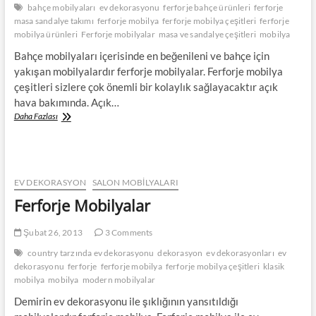
bahçe mobilyaları
ev dekorasyonu
ferforje bahçe ürünleri
ferforje
masa sandalye takımı
ferforje mobilya
ferforje mobilya çeşitleri
ferforje
mobilya ürünleri
Ferforje mobilyalar
masa ve sandalye çeşitleri
mobilya
Bahçe mobilyaları içerisinde en beğenileni ve bahçe için
yakışan mobilyalardır ferforje mobilyalar. Ferforje mobilya
çeşitleri sizlere çok önemli bir kolaylık sağlayacaktır açık
hava bakımında. Açık…
Ferforje
Daha Fazlası
Bahçe
Mobilyaları
EV DEKORASYON
SALON MOBILYALARI
Ferforje Mobilyalar
Şubat 26, 2013
3 Comments
country tarzında ev dekorasyonu
dekorasyon
ev dekorasyonları
ev
dekorasyonu
ferforje
ferforje mobilya
ferforje mobilya çeşitleri
klasik
mobilya
mobilya
modern mobilyalar
Demirin ev dekorasyonu ile şıklığının yansıtıldığı