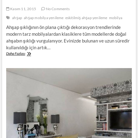
Kasım 11, 2015
No Comments
ahşap
ahşap mobilya yenileme
eskitilmiş ahşap yenileme
mobilya
Ahşap şıklığının ön plana çıktığı dekorasyon trendlerinde
modern tarz mobilyalardan klasiklere tüm modellerde doğal
ahşabın şıklığı vurgulanıyor. Evinizde bulunan ve uzun süredir
kullanıldığı için artık…
Ahşap
Daha Fazlası
Mobilyalarınızı
Yenilemeye
Ne
Dersiniz?