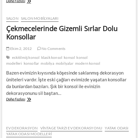
Beyaz
Daha Fazlası
Mobilyalar
SALON
SALON MOBILYALARI
Çekmecelerinde Gizemli Sırlar Dolu
Konsollar
Ekim 2, 2012
No Comments
eskitilmiş konsol
klasik konsol
konsol
konsol
modelleri
konsollar
mobilya
mobilyalar
modern konsol
Bazen evimizin kıyısında köşesinde saklanmış dekorasyon
üniteleri vardır. İşte eski çağları evimizde yaşatan konsollar
da bunlardan bazıları. Şık bir konsol ile evinizin
dekorasyonunu sil baştan…
Çekmecelerinde
Daha Fazlası
Gizemli
Sırlar
Dolu
Konsollar
EV DEKORASYON
VINTAGE TARZI EV DEKORASYONU
YATAK ODASI
YATAK ODASI MODELLERI