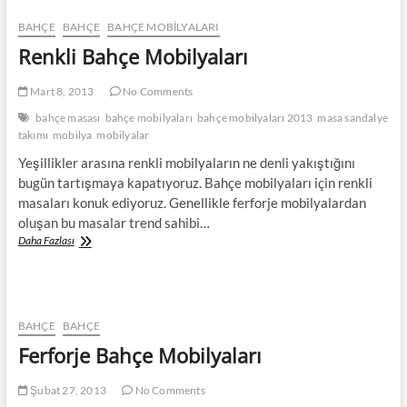
BAHÇE
BAHÇE
BAHÇE MOBILYALARI
Renkli Bahçe Mobilyaları
Mart 8, 2013
No Comments
bahçe masası
bahçe mobilyaları
bahçe mobilyaları 2013
masa sandalye
takımı
mobilya
mobilyalar
Yeşillikler arasına renkli mobilyaların ne denli yakıştığını
bugün tartışmaya kapatıyoruz. Bahçe mobilyaları için renkli
masaları konuk ediyoruz. Genellikle ferforje mobilyalardan
oluşan bu masalar trend sahibi…
Renkli
Daha Fazlası
Bahçe
Mobilyaları
BAHÇE
BAHÇE
Ferforje Bahçe Mobilyaları
Şubat 27, 2013
No Comments