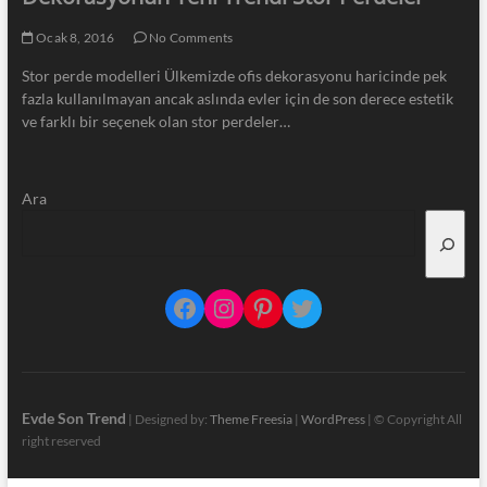
Ocak 8, 2016
No Comments
Stor perde modelleri Ülkemizde ofis dekorasyonu haricinde pek
fazla kullanılmayan ancak aslında evler için de son derece estetik
ve farklı bir seçenek olan stor perdeler…
Ara
Facebook
Instagram
Pinterest
Twitter
Evde Son Trend
| Designed by:
Theme Freesia
|
WordPress
| © Copyright All
right reserved