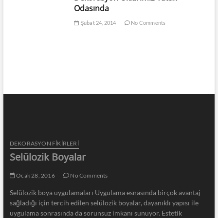
Odasında
Şubat 24, 2014
No Comments
DEKORASYON FİKİRLERİ
Selülozik Boyalar
Ocak 28, 2016
No Comments
Selülozik boya uygulamaları Uygulama esnasında birçok avantaj
sağladığı için tercih edilen selülozik boyalar, dayanıklı yapısı ile
uygulama sonrasında da sorunsuz imkanı sunuyor. Estetik