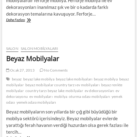
mobilyalardır ferforje mobilya. Ferforje mobilya ile ev
dekorasyonları inanılmaz şık ve bir o kadarda farklı
dekorasyon temalarına kavuşuyor. Ferforje…
Ferforje
Daha Fazlası
Mobilyalar
SALON
SALON MOBILYALARI
Beyaz Mobilyalar
Ocak 27, 2013
No Comments
beyaz
beyaz lake mobilya
beyaz lake mobilyaları
beyaz mobilya
beyaz
mobilyalar
beyaz mobilyalar country tarzı ev mobilyaları
beyaz renkte
mobilyalar
country tarzı beyaz lake mobilyalar
ev dekorasyonları
ev
dekorasyonu
ev mobilyaları
mobilya
oturma odası mobilyaları
yemek
odası
yemek odası mobilyaları
Beyaz mobilyaların son yıllarda bir çığ gibi büyüdüğü bir
mobilya sektörü içerisindeyiz. Beyaz mobilyalar evlerde
yarattığı ferah havanın verdiği huzurdan olsa gerek fazlası ile
tercih…