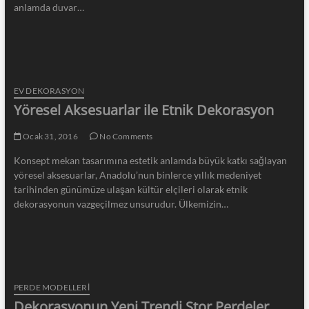
anlamda duvar…
EV DEKORASYON
Yöresel Aksesuarlar ile Etnik Dekorasyon
Ocak 31, 2016
No Comments
Konsept mekan tasarımına estetik anlamda büyük katkı sağlayan
yöresel aksesuarlar, Anadolu’nun binlerce yıllık medeniyet
tarihinden günümüze ulaşan kültür elçileri olarak etnik
dekorasyonun vazgeçilmez unsurudur. Ülkemizin…
PERDE MODELLERI
Dekorasyonun Yeni Trendi Stor Perdeler