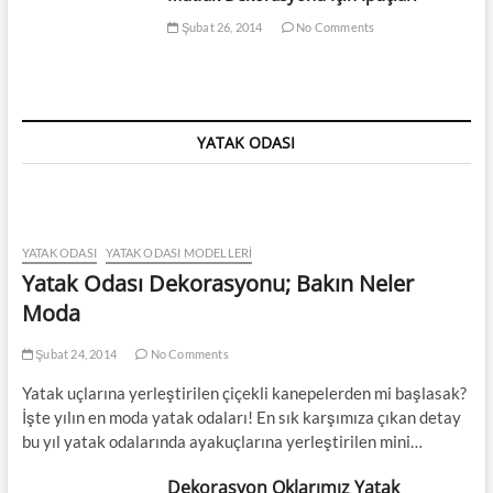
Şubat 26, 2014
No Comments
YATAK ODASI
YATAK ODASI
YATAK ODASI MODELLERI
Yatak Odası Dekorasyonu; Bakın Neler
Moda
Şubat 24, 2014
No Comments
Yatak uçlarına yerleştirilen çiçekli kanepelerden mi başlasak?
İşte yılın en moda yatak odaları! En sık karşımıza çıkan detay
bu yıl yatak odalarında ayakuçlarına yerleştirilen mini…
Dekorasyon Oklarımız Yatak