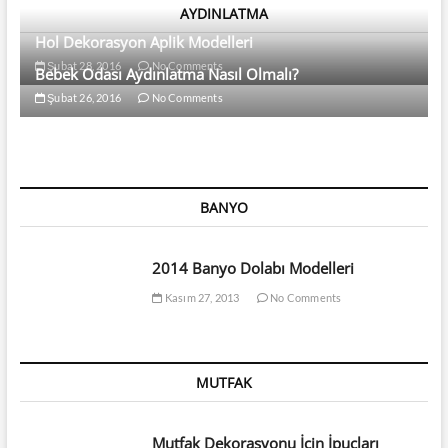
AYDINLATMA
Hol Dekorasyon Aplik Modelleri
Şubat 28, 2016
No Comments
Bebek Odası Aydınlatma Nasıl Olmalı?
Şubat 26, 2016
No Comments
BANYO
2014 Banyo Dolabı Modelleri
Kasım 27, 2013
No Comments
MUTFAK
Mutfak Dekorasyonu İçin İpuçları