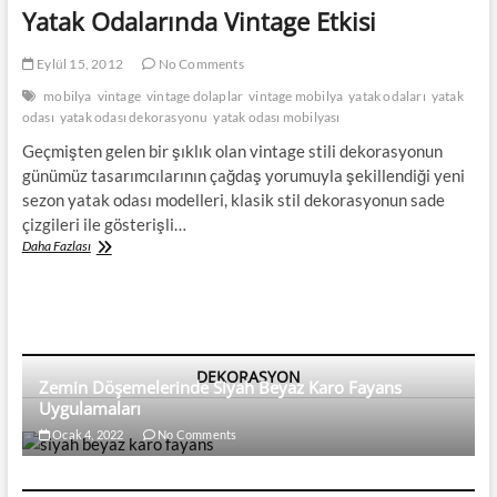
Yatak Odalarında Vintage Etkisi
Eylül 15, 2012
No Comments
mobilya
vintage
vintage dolaplar
vintage mobilya
yatak odaları
yatak
odası
yatak odası dekorasyonu
yatak odası mobilyası
Geçmişten gelen bir şıklık olan vintage stili dekorasyonun
günümüz tasarımcılarının çağdaş yorumuyla şekillendiği yeni
sezon yatak odası modelleri, klasik stil dekorasyonun sade
çizgileri ile gösterişli…
Yatak
Daha Fazlası
Odalarında
Vintage
Etkisi
DEKORASYON
Zemin Döşemelerinde Siyah Beyaz Karo Fayans
Uygulamaları
Ocak 4, 2022
No Comments